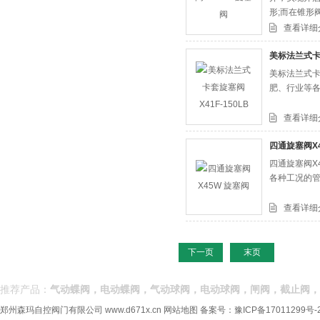
形;而在锥形
于作为切断
查看详细
美标法兰式卡套
美标法兰式卡套
肥、行业等
查看详细
四通旋塞阀X
四通旋塞阀X4
各种工况的
查看详细
下一页
末页
推荐产品：
气动蝶阀，电动蝶阀，气动球阀，电动球阀，闸阀，截止阀，
郑州森玛自控阀门有限公司
www.d671x.cn
网站地图
备案号：
豫ICP备17011299号-