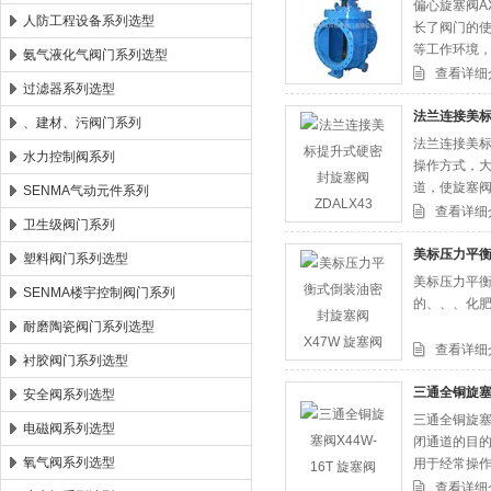
偏心旋塞阀A
人防工程设备系列选型
长了阀门的
等工作环境
氨气液化气阀门系列选型
查看详细
过滤器系列选型
法兰连接美标
、建材、污阀门系列
法兰连接美标
水力控制阀系列
操作方式，
道，使旋塞
SENMA气动元件系列
大大扩展了
查看详细
卫生级阀门系列
美标压力平衡
塑料阀门系列选型
美标压力平衡式
SENMA楼宇控制阀门系列
的、、、化
耐磨陶瓷阀门系列选型
查看详细
衬胶阀门系列选型
三通全铜旋塞阀
安全阀系列选型
三通全铜旋塞
电磁阀系列选型
闭通道的目
氧气阀系列选型
用于经常操
好，不受安
查看详细