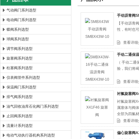
气动阀门系列选型
手动沥青阀SM
电动阀门系列选型
【手动沥青阀
郑州森玛自控阀门有限公司
蝶阀系列选型
性，有时也可
球阀系列选型
查看详细
调节阀系列选型
手动二通保温沥
旋塞阀系列选型
（ 手动二通
柱塞阀系列选型
验，我们将
仪表阀管件系列选型
查看详细
保温阀门系列选型
衬氟旋塞阀X4
排气阀系列选型
衬氟旋塞阀X
油气回收油库石化阀门系列选型
属塞体与阀体
全部为四氟材
止回阀系列选型
查看详细
流量计系列选型
偏心旋塞阀AX
电动气动执行器机构系列选型