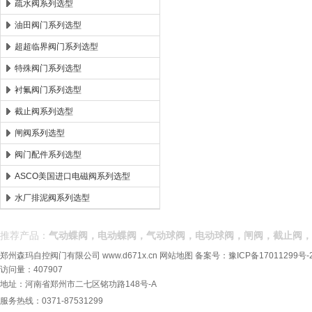
疏水阀系列选型
油田阀门系列选型
超超临界阀门系列选型
特殊阀门系列选型
衬氟阀门系列选型
截止阀系列选型
闸阀系列选型
阀门配件系列选型
ASCO美国进口电磁阀系列选型
水厂排泥阀系列选型
推荐产品：
气动蝶阀，电动蝶阀，气动球阀，电动球阀，闸阀，截止阀，
郑州森玛自控阀门有限公司
www.d671x.cn
网站地图
备案号：
豫ICP备17011299号-
访问量：407907
地址：河南省郑州市二七区铭功路148号-A
服务热线：0371-87531299