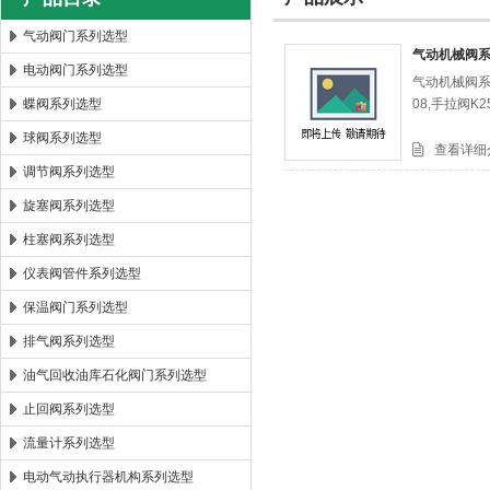
气动阀门系列选型
气动机械阀
电动阀门系列选型
气动机械阀系列
郑州森玛自控阀门有限公司
蝶阀系列选型
08,手拉阀K25R
球阀系列选型
查看详细
调节阀系列选型
旋塞阀系列选型
柱塞阀系列选型
仪表阀管件系列选型
保温阀门系列选型
排气阀系列选型
油气回收油库石化阀门系列选型
止回阀系列选型
流量计系列选型
电动气动执行器机构系列选型