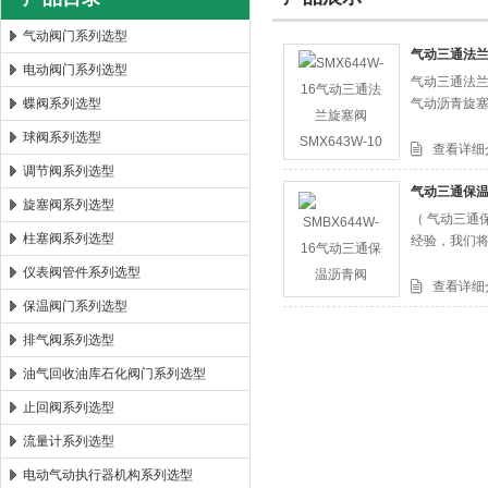
气动阀门系列选型
气动三通法兰旋
电动阀门系列选型
气动三通法兰
郑州森玛自控阀门有限公司
蝶阀系列选型
气动沥青旋
球阀系列选型
查看详细
调节阀系列选型
气动三通保
旋塞阀系列选型
（ 气动三通
柱塞阀系列选型
经验，我们
仪表阀管件系列选型
查看详细
保温阀门系列选型
排气阀系列选型
油气回收油库石化阀门系列选型
止回阀系列选型
流量计系列选型
电动气动执行器机构系列选型