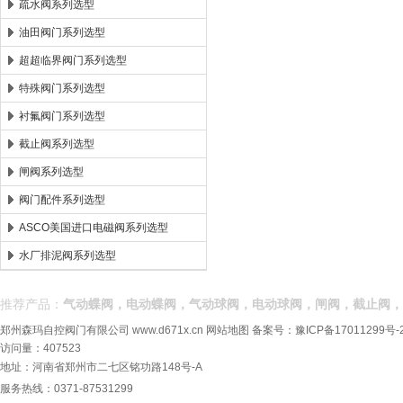
疏水阀系列选型
油田阀门系列选型
超超临界阀门系列选型
特殊阀门系列选型
衬氟阀门系列选型
截止阀系列选型
闸阀系列选型
阀门配件系列选型
ASCO美国进口电磁阀系列选型
水厂排泥阀系列选型
推荐产品：
气动蝶阀，电动蝶阀，气动球阀，电动球阀，闸阀，截止阀，
郑州森玛自控阀门有限公司
www.d671x.cn
网站地图
备案号：
豫ICP备17011299号-
访问量：407523
地址：河南省郑州市二七区铭功路148号-A
服务热线：0371-87531299