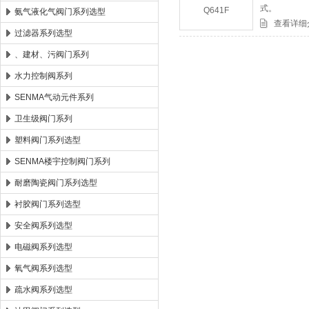
式。
氨气液化气阀门系列选型
查看详细
过滤器系列选型
、建材、污阀门系列
水力控制阀系列
SENMA气动元件系列
卫生级阀门系列
塑料阀门系列选型
SENMA楼宇控制阀门系列
耐磨陶瓷阀门系列选型
衬胶阀门系列选型
安全阀系列选型
电磁阀系列选型
氧气阀系列选型
疏水阀系列选型