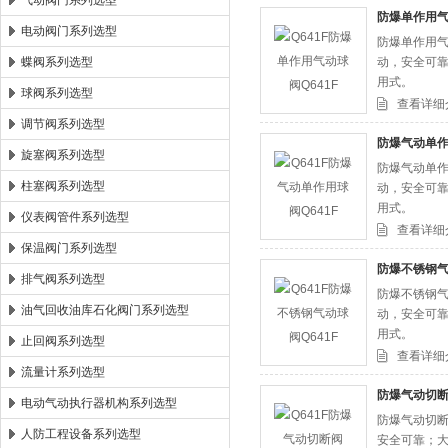
气动阀门系列选型
防爆单作用气
电动阀门系列选型
防爆单作用气
郑州森玛自控阀门有限公司
蝶阀系列选型
动，安全可
用式。
球阀系列选型
查看详细
调节阀系列选型
防爆气动单作
旋塞阀系列选型
防爆气动单作
柱塞阀系列选型
动，安全可
用式。
仪表阀管件系列选型
查看详细
保温阀门系列选型
防爆不锈钢气
排气阀系列选型
防爆不锈钢气
油气回收油库石化阀门系列选型
动，安全可
用式。
止回阀系列选型
查看详细
流量计系列选型
防爆气动切断阀
电动气动执行器机构系列选型
防爆气动切断
人防工程设备系列选型
安全可靠；