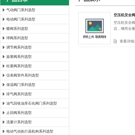
气动阀门系列选型
空压机安全阀A
电动阀门系列选型
空压机安全阀
郑州森玛自控阀门有限公司
蝶阀系列选型
启，继而全
球阀系列选型
查看详细
调节阀系列选型
旋塞阀系列选型
柱塞阀系列选型
仪表阀管件系列选型
保温阀门系列选型
排气阀系列选型
油气回收油库石化阀门系列选型
止回阀系列选型
流量计系列选型
电动气动执行器机构系列选型