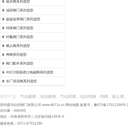
疏水阀系列选型
油田阀门系列选型
超超临界阀门系列选型
特殊阀门系列选型
衬氟阀门系列选型
截止阀系列选型
闸阀系列选型
阀门配件系列选型
ASCO美国进口电磁阀系列选型
水厂排泥阀系列选型
推荐产品：
气动蝶阀，电动蝶阀，气动球阀，电动球阀，闸阀，截止阀，
郑州森玛自控阀门有限公司
www.d671x.cn
网站地图
备案号：
豫ICP备17011299号-
访问量：406445
地址：河南省郑州市二七区铭功路148号-A
服务热线：0371-87531299