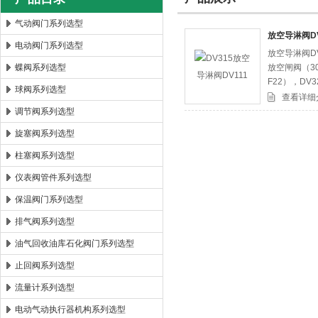
气动阀门系列选型
放空导淋阀DV
电动阀门系列选型
放空导淋阀DV
郑州森玛自控阀门有限公司
蝶阀系列选型
放空闸阀（30
F22），DV
球阀系列选型
闸阀（316
查看详细
调节阀系列选型
旋塞阀系列选型
柱塞阀系列选型
仪表阀管件系列选型
保温阀门系列选型
排气阀系列选型
油气回收油库石化阀门系列选型
止回阀系列选型
流量计系列选型
电动气动执行器机构系列选型