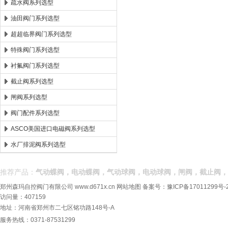
疏水阀系列选型
油田阀门系列选型
超超临界阀门系列选型
特殊阀门系列选型
衬氟阀门系列选型
截止阀系列选型
闸阀系列选型
阀门配件系列选型
ASCO美国进口电磁阀系列选型
水厂排泥阀系列选型
推荐产品：
气动蝶阀，电动蝶阀，气动球阀，电动球阀，闸阀，截止阀，
郑州森玛自控阀门有限公司
www.d671x.cn
网站地图
备案号：
豫ICP备17011299号-
访问量：407159
地址：河南省郑州市二七区铭功路148号-A
服务热线：0371-87531299