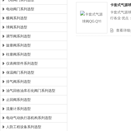
气动阀门系列选型
卡套式气源球阀
电动阀门系列选型
卡套式气源球
郑州森玛自控阀门有限公司
蝶阀系列选型
行各业 优点
球阀系列选型
查看详细
调节阀系列选型
旋塞阀系列选型
柱塞阀系列选型
仪表阀管件系列选型
保温阀门系列选型
排气阀系列选型
油气回收油库石化阀门系列选型
止回阀系列选型
流量计系列选型
电动气动执行器机构系列选型
人防工程设备系列选型