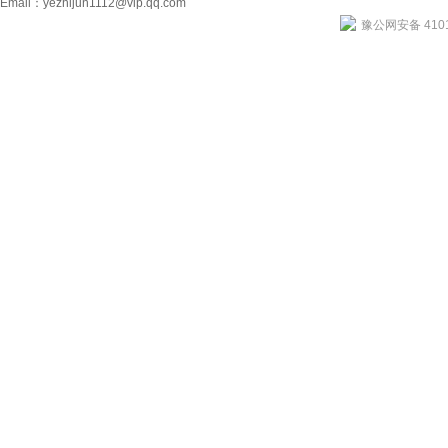
Email：
yezhijun1112@vip.qq.com
豫公网安备 4101