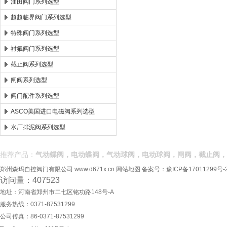
油田阀门系列选型
超超临界阀门系列选型
特殊阀门系列选型
衬氟阀门系列选型
截止阀系列选型
闸阀系列选型
阀门配件系列选型
ASCO美国进口电磁阀系列选型
水厂排泥阀系列选型
推荐产品：
气动蝶阀，电动蝶阀，气动球阀，电动球阀，闸阀，截止阀，
郑州森玛自控阀门有限公司
www.d671x.cn
网站地图
备案号：
豫ICP备17011299号-
访问量：407523
地址：河南省郑州市二七区铭功路148号-A
服务热线：0371-87531299
公司传真：86-0371-87531299