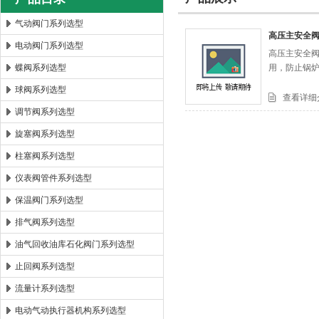
气动阀门系列选型
高压主安全阀A
电动阀门系列选型
高压主安全阀
郑州森玛自控阀门有限公司
蝶阀系列选型
用，防止锅
球阀系列选型
查看详细
调节阀系列选型
旋塞阀系列选型
柱塞阀系列选型
仪表阀管件系列选型
保温阀门系列选型
排气阀系列选型
油气回收油库石化阀门系列选型
止回阀系列选型
流量计系列选型
电动气动执行器机构系列选型