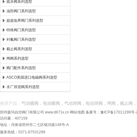
疏水阀系列选型
油田阀门系列选型
超超临界阀门系列选型
特殊阀门系列选型
衬氟阀门系列选型
截止阀系列选型
闸阀系列选型
阀门配件系列选型
ASCO美国进口电磁阀系列选型
水厂排泥阀系列选型
推荐产品：
气动蝶阀，电动蝶阀，气动球阀，电动球阀，闸阀，截止阀，
郑州森玛自控阀门有限公司
www.d671x.cn
网站地图
备案号：
豫ICP备17011299号-
访问量：407159
地址：河南省郑州市二七区铭功路148号-A
服务热线：0371-87531299