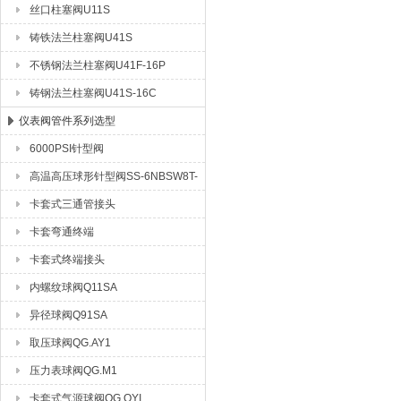
丝口柱塞阀U11S
铸铁法兰柱塞阀U41S
不锈钢法兰柱塞阀U41F-16P
铸钢法兰柱塞阀U41S-16C
仪表阀管件系列选型
6000PSI针型阀
高温高压球形针型阀SS-6NBSW8T-
H
卡套式三通管接头
卡套弯通终端
卡套式终端接头
内螺纹球阀Q11SA
异径球阀Q91SA
取压球阀QG.AY1
压力表球阀QG.M1
卡套式气源球阀QG.QYI