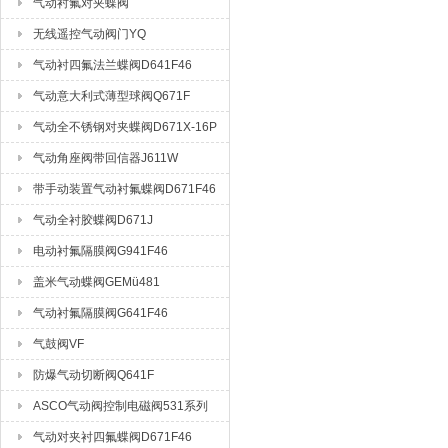
气动衬氟对夹蝶阀
无线遥控气动阀门YQ
气动衬四氟法兰蝶阀D641F46
气动意大利式薄型球阀Q671F
气动全不锈钢对夹蝶阀D671X-16P
气动角座阀带回信器J611W
带手动装置气动衬氟蝶阀D671F46
气动全衬胶蝶阀D671J
电动衬氟隔膜阀G941F46
盖米气动蝶阀GEMü481
气动衬氟隔膜阀G641F46
气鼓阀VF
防爆气动切断阀Q641F
ASCO气动阀控制电磁阀531系列
551系列
气动对夹衬四氟蝶阀D671F46