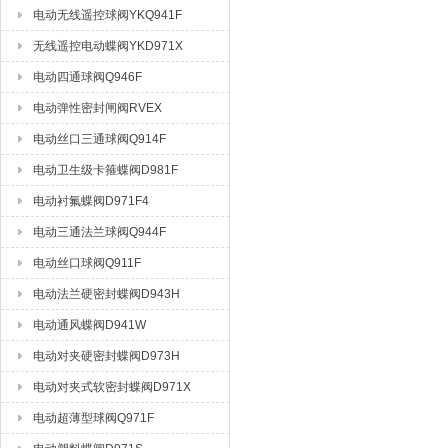
电动无线遥控球阀YKQ941F
无线遥控电动蝶阀YKD971X
电动四通球阀Q946F
电动弹性密封闸阀RVEX
电动丝口三通球阀Q914F
电动卫生级卡箍蝶阀D981F
电动衬氟蝶阀D971F4
电动三通法兰球阀Q944F
电动丝口球阀Q911F
电动法兰硬密封蝶阀D943H
电动通风蝶阀D941W
电动对夹硬密封蝶阀D973H
电动对夹式软密封蝶阀D971X
电动超薄型球阀Q971F