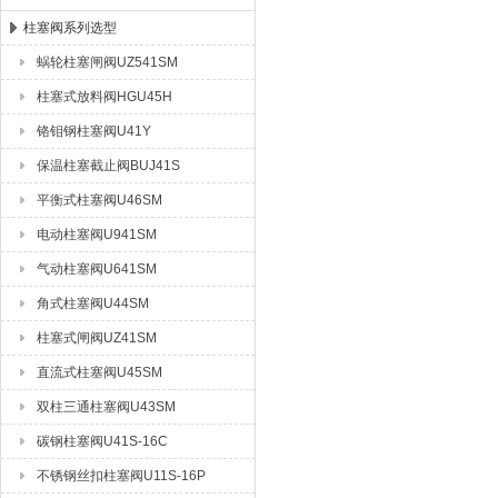
柱塞阀系列选型
蜗轮柱塞闸阀UZ541SM
柱塞式放料阀HGU45H
铬钼钢柱塞阀U41Y
保温柱塞截止阀BUJ41S
平衡式柱塞阀U46SM
电动柱塞阀U941SM
气动柱塞阀U641SM
角式柱塞阀U44SM
柱塞式闸阀UZ41SM
直流式柱塞阀U45SM
双柱三通柱塞阀U43SM
碳钢柱塞阀U41S-16C
不锈钢丝扣柱塞阀U11S-16P