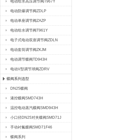
电动给水高压调节阀T967Y
电动防爆调节阀ZDLP
电动单座调节阀ZAZP
电动给水调节阀T961Y
电子式电动双座调节阀ZDLN
电动套筒调节阀ZKJM
电动调节蝶阀TD943H
电动V型调节球阀ZDRV
蝶阀系列选型
DN25蝶阀
液控蝶阀SMD743H
温控电动蒸汽蝶阀SMD943H
小口径DN25对夹蝶阀SMD71J
手动衬氟蝶阀SMD71F46
蝶阀系列