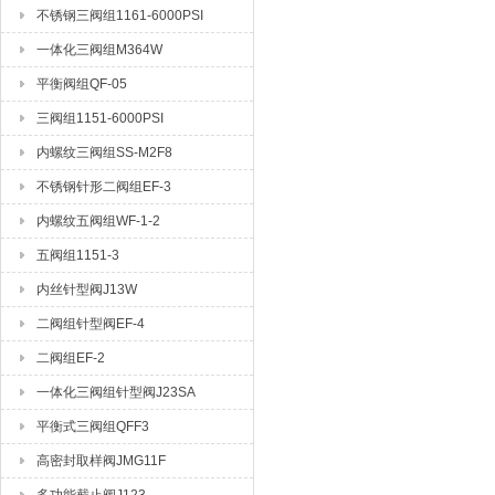
不锈钢三阀组1161-6000PSI
一体化三阀组M364W
平衡阀组QF-05
三阀组1151-6000PSI
内螺纹三阀组SS-M2F8
不锈钢针形二阀组EF-3
内螺纹五阀组WF-1-2
五阀组1151-3
内丝针型阀J13W
二阀组针型阀EF-4
二阀组EF-2
一体化三阀组针型阀J23SA
平衡式三阀组QFF3
高密封取样阀JMG11F