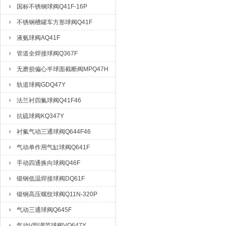
国标不锈钢球阀Q41F-16P
不锈钢槽罐车方形球阀Q41F
液氨球阀AQ41F
管道全焊接球阀Q367F
无磨损偏心半球面截断阀MPQ47H
轨道球阀GDQ47Y
法兰衬四氟球阀Q41F46
抗硫球阀KQ347Y
衬氟气动三通球阀Q644F46
气动单作用气缸球阀Q641F
手动四通换向球阀Q46F
锻钢低温焊接球阀DQ61F
锻钢高压螺纹球阀Q11N-320P
气动三通球阀Q645F
气动V型调节球阀VQ647Y