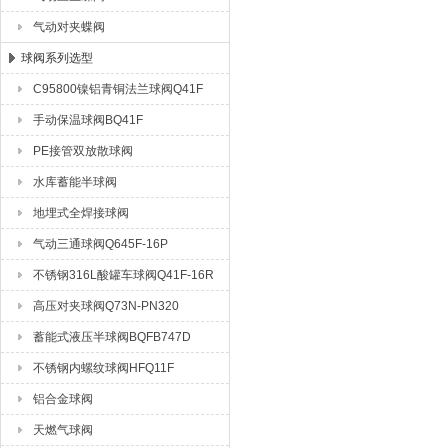
气动对夹蝶阀
球阀系列选型
C95800镍铝青铜法兰球阀Q41F
手动保温球阀BQ41F
PE接管双放散球阀
水库蓄能半球阀
地埋式全焊接球阀
气动三通球阀Q645F-16P
不锈钢316L酸罐车球阀Q41F-16R
高压对夹球阀Q73N-PN320
蓄能式液压半球阀BQFB747D
不锈钢内螺纹球阀HFQ11F
铝合金球阀
天燃气球阀