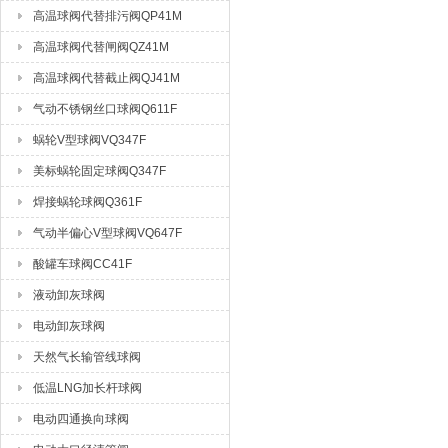
高温球阀代替排污阀QP41M
高温球阀代替闸阀QZ41M
高温球阀代替截止阀QJ41M
气动不锈钢丝口球阀Q611F
蜗轮V型球阀VQ347F
美标蜗轮固定球阀Q347F
焊接蜗轮球阀Q361F
气动半偏心V型球阀VQ647F
酸罐车球阀CC41F
液动卸灰球阀
电动卸灰球阀
天然气长输管线球阀
低温LNG加长杆球阀
电动四通换向球阀