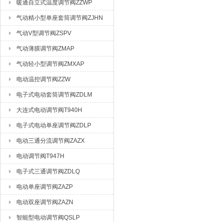
暖通自立式温度调节阀ZZWP
气动精小型单座套筒调节阀ZJHN
气动V型调节阀ZSPV
气动薄膜调节阀ZMAP
气动轻小型调节阀ZMXAP
电动温控调节阀ZZW
电子式电动套筒调节阀ZDLM
大连式电动调节阀T940H
电子式电动单座调节阀ZDLP
电动三通分流调节阀ZAZX
电动调节阀T947H
电子式三通调节阀ZDLQ
电动单座调节阀ZAZP
电动双座调节阀ZAZN
智能型电动调节阀QSLP