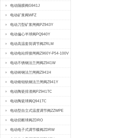
电动隔膜阀G941J
电动矿浆阀WFZ
电动刀型矿浆闸阀PZ943Y
电动偏心半球阀PQ940Y
电动高温套筒调节阀ZRLM
电动电站焊接闸阀Z960Y-P54-100V
电动不锈钢法兰闸阀Z941W
电动铸钢法兰闸阀Z941H
电动铬钼钒钢法兰闸阀Z941Y
电动陶瓷排渣阀PZ941TC
电动陶瓷球阀Q941TC
电动型自立式温度调节阀ZZWPE
电动切断球阀ZDRO
电动电子式调节蝶阀ZDRW