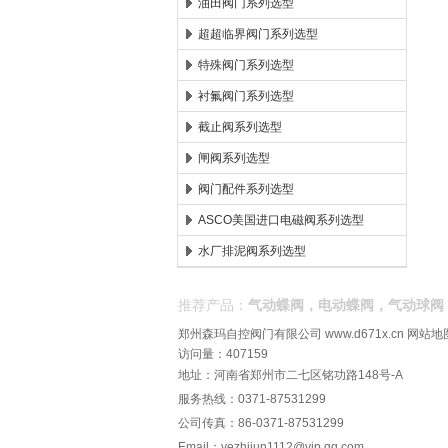
油田阀门系列选型
超超临界阀门系列选型
特殊阀门系列选型
衬氟阀门系列选型
截止阀系列选型
闸阀系列选型
阀门配件系列选型
ASCO美国进口电磁阀系列选型
水厂排泥阀系列选型
推荐产品：
气动蝶阀，电动蝶阀，气动球阀
郑州森玛自控阀门有限公司
www.d671x.cn
网站地
访问量：407159
地址：河南省郑州市二七区铭功路148号-A
服务热线：0371-87531299
公司传真：86-0371-87531299
Email：
yezhijun1112@vip.qq.com