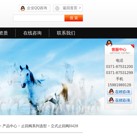
企业QQ咨询
返回首页
>
资质
在线咨询
联系我们
电话
0371-87531200
0371-87531299
手机
15981989128
>
产品中心
>
止回阀系列选型
>
立式止回阀H42H