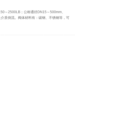
150～2500LB；公称通径DN15～500mm、
用于防止介质倒流。阀体材料有：碳钢、不锈钢等，可