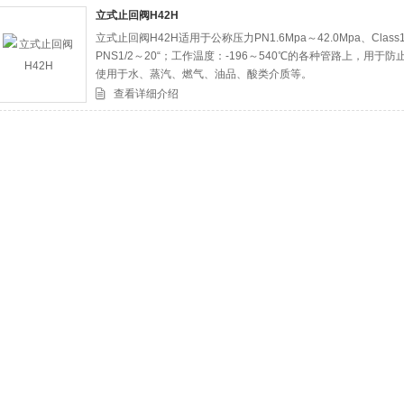
立式止回阀H42H
立式止回阀H42H适用于公称压力PN1.6Mpa～42.0Mpa、Class
司
PNS1/2～20“；工作温度：-196～540℃的各种管路上，
使用于水、蒸汽、燃气、油品、酸类介质等。
查看详细介绍