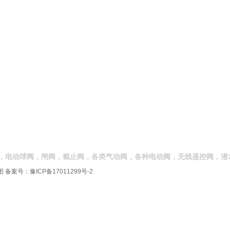
，电动球阀，闸阀，截止阀，各类气动阀，各种电动阀，无线遥控阀，潜
图
备案号：
豫ICP备17011299号-2