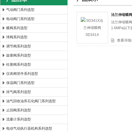
气动阀门系列选型
法兰伸缩蝶阀S
电动阀门系列选型
法兰伸缩蝶阀
郑州森玛自控阀门有限公司
蝶阀系列选型
1.6MPa
球阀系列选型
查看详细
调节阀系列选型
旋塞阀系列选型
柱塞阀系列选型
仪表阀管件系列选型
保温阀门系列选型
排气阀系列选型
油气回收油库石化阀门系列选型
止回阀系列选型
流量计系列选型
电动气动执行器机构系列选型