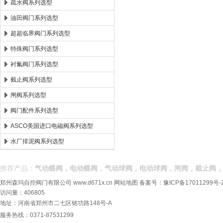
疏水阀系列选型
油田阀门系列选型
超超临界阀门系列选型
特殊阀门系列选型
衬氟阀门系列选型
截止阀系列选型
闸阀系列选型
阀门配件系列选型
ASCO美国进口电磁阀系列选型
水厂排泥阀系列选型
推荐产品：
气动蝶阀，电动蝶阀，气动球阀，电动球阀，闸阀，截止阀，
郑州森玛自控阀门有限公司
www.d671x.cn
网站地图
备案号：
豫ICP备17011299号-
访问量：406805
地址：河南省郑州市二七区铭功路148号-A
服务热线：0371-87531299