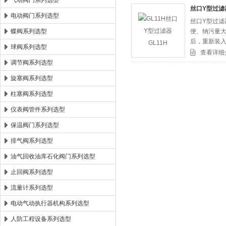
气动阀门系列选型
丝口Y型过滤器
电动阀门系列选型
丝口Y型过滤
郑州森玛自控阀门有限公司
蝶阀系列选型
便、纳污量
后，重新装
球阀系列选型
查看详细
调节阀系列选型
旋塞阀系列选型
柱塞阀系列选型
仪表阀管件系列选型
保温阀门系列选型
排气阀系列选型
油气回收油库石化阀门系列选型
止回阀系列选型
流量计系列选型
电动气动执行器机构系列选型
人防工程设备系列选型