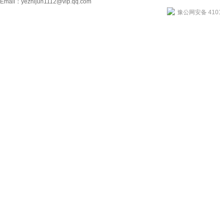
Email：
yezhijun1112@vip.qq.com
豫公网安备 4101