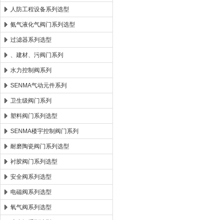
人防工程设备系列选型
氨气液化气阀门系列选型
过滤器系列选型
、建材、污阀门系列
水力控制阀系列
SENMA气动元件系列
卫生级阀门系列
塑料阀门系列选型
SENMA楼宇控制阀门系列
耐磨陶瓷阀门系列选型
衬胶阀门系列选型
安全阀系列选型
电磁阀系列选型
氧气阀系列选型