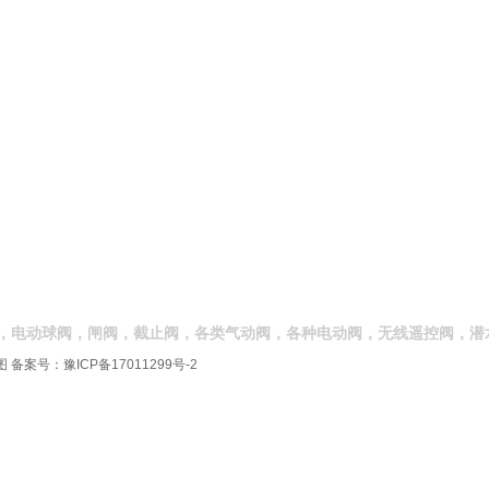
，电动球阀，闸阀，截止阀，各类气动阀，各种电动阀，无线遥控阀，潜
图
备案号：
豫ICP备17011299号-2