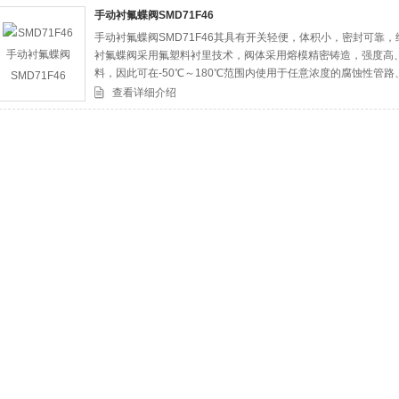
手动衬氟蝶阀SMD71F46
手动衬氟蝶阀SMD71F46其具有开关轻便，体积小，密封可靠
司
衬氟蝶阀采用氟塑料衬里技术，阀体采用熔模精密铸造，强度高
料，因此可在-50℃～180℃范围内使用于任意浓度的腐蚀性管
查看详细介绍