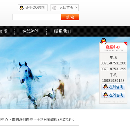
企业QQ咨询
返回首页
>
资质
在线咨询
联系我们
电话
0371-87531200
0371-87531299
手机
15981989128
品中心
>
蝶阀系列选型
>
手动衬氟蝶阀SMD71F46