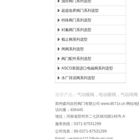
油田阀门系列选型
超超临界阀门系列选型
特殊阀门系列选型
衬氟阀门系列选型
截止阀系列选型
闸阀系列选型
阀门配件系列选型
ASCO美国进口电磁阀系列选型
水厂排泥阀系列选型
推荐产品：
气动蝶阀，电动蝶阀，气动球阀
郑州森玛自控阀门有限公司
www.d671x.cn
网站地
访问量：406445
地址：河南省郑州市二七区铭功路148号-A
服务热线：0371-87531299
公司传真：86-0371-87531299
Email：
yezhijun1112@vip.qq.com