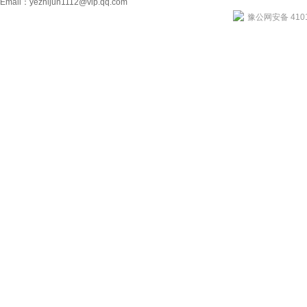
Email：
yezhijun1112@vip.qq.com
豫公网安备 4101