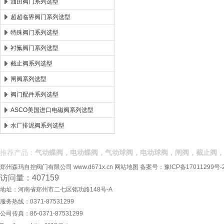
油田阀门系列选型
超超临界阀门系列选型
特殊阀门系列选型
衬氟阀门系列选型
截止阀系列选型
闸阀系列选型
阀门配件系列选型
ASCO美国进口电磁阀系列选型
水厂排泥阀系列选型
推荐产品：
气动蝶阀，电动蝶阀，气动球阀，电动球阀，闸阀，截止阀，
郑州森玛自控阀门有限公司
www.d671x.cn
网站地图
备案号：
豫ICP备17011299号-
访问量：407159
地址：河南省郑州市二七区铭功路148号-A
服务热线：0371-87531299
公司传真：86-0371-87531299