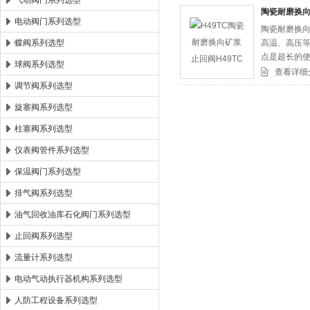
气动阀门系列选型
陶瓷耐磨换向
电动阀门系列选型
陶瓷耐磨换向
郑州森玛自控阀门有限公司
蝶阀系列选型
高温、高压
点是超长的
球阀系列选型
瓷材料从配
查看详细
调节阀系列选型
旋塞阀系列选型
柱塞阀系列选型
仪表阀管件系列选型
保温阀门系列选型
排气阀系列选型
油气回收油库石化阀门系列选型
止回阀系列选型
流量计系列选型
电动气动执行器机构系列选型
人防工程设备系列选型