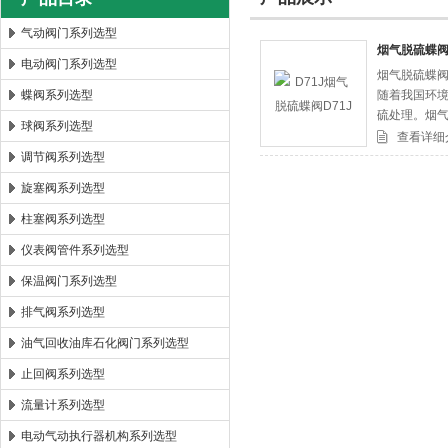
气动阀门系列选型
烟气脱硫蝶阀
电动阀门系列选型
烟气脱硫蝶阀
郑州森玛自控阀门有限公司
蝶阀系列选型
随着我国环
硫处理。烟
球阀系列选型
苛刻的磨粒
查看详细
调节阀系列选型
旋塞阀系列选型
柱塞阀系列选型
仪表阀管件系列选型
保温阀门系列选型
排气阀系列选型
油气回收油库石化阀门系列选型
止回阀系列选型
流量计系列选型
电动气动执行器机构系列选型