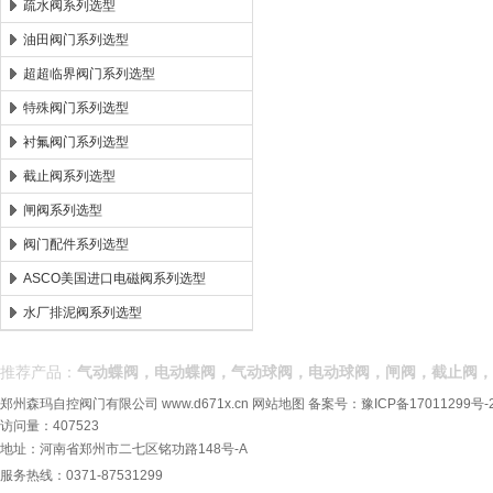
疏水阀系列选型
油田阀门系列选型
超超临界阀门系列选型
特殊阀门系列选型
衬氟阀门系列选型
截止阀系列选型
闸阀系列选型
阀门配件系列选型
ASCO美国进口电磁阀系列选型
水厂排泥阀系列选型
推荐产品：
气动蝶阀，电动蝶阀，气动球阀，电动球阀，闸阀，截止阀，
郑州森玛自控阀门有限公司
www.d671x.cn
网站地图
备案号：
豫ICP备17011299号-
访问量：407523
地址：河南省郑州市二七区铭功路148号-A
服务热线：0371-87531299