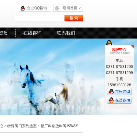
企业QQ咨询
返回首页
>
资质
在线咨询
联系我们
电话
0371-87531200
0371-87531299
手机
15981989128
心
>
特殊阀门系列选型
>
铝厂料浆放料阀JS545Y