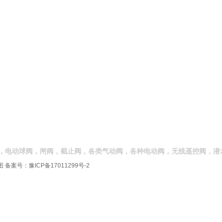
，电动球阀，闸阀，截止阀，各类气动阀，各种电动阀，无线遥控阀，潜
图
备案号：
豫ICP备17011299号-2