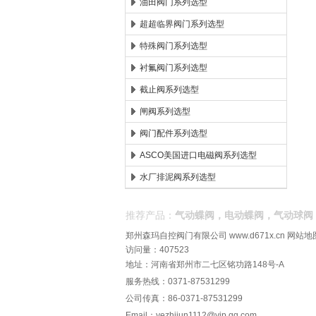
油田阀门系列选型
超超临界阀门系列选型
特殊阀门系列选型
衬氟阀门系列选型
截止阀系列选型
闸阀系列选型
阀门配件系列选型
ASCO美国进口电磁阀系列选型
水厂排泥阀系列选型
推荐产品：
气动蝶阀，电动蝶阀，气动球阀
郑州森玛自控阀门有限公司
www.d671x.cn
网站地
访问量：407523
地址：河南省郑州市二七区铭功路148号-A
服务热线：0371-87531299
公司传真：86-0371-87531299
Email：
yezhijun1112@vip.qq.com