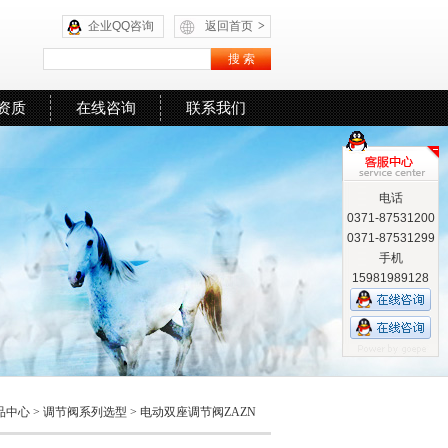
企业QQ咨询
返回首页
>
资质
在线咨询
联系我们
电话
0371-87531200
0371-87531299
手机
15981989128
品中心
>
调节阀系列选型
>
电动双座调节阀ZAZN