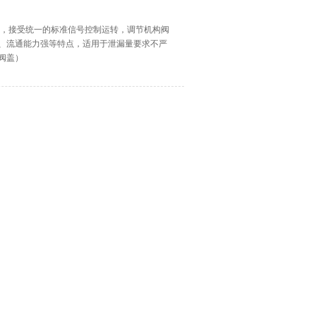
组成，接受统一的标准信号控制运转，调节机构阀
大、流通能力强等特点，适用于泄漏量要求不严
阀盖）