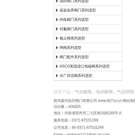
油田阀门系列选型
超超临界阀门系列选型
特殊阀门系列选型
衬氟阀门系列选型
截止阀系列选型
闸阀系列选型
阀门配件系列选型
ASCO美国进口电磁阀系列选型
水厂排泥阀系列选型
推荐产品：
气动蝶阀，电动蝶阀，气动球阀
郑州森玛自控阀门有限公司
www.d671x.cn
网站地
访问量：406805
地址：河南省郑州市二七区铭功路148号-A
服务热线：0371-87531299
公司传真：86-0371-87531299
Email：
yezhijun1112@vip.qq.com