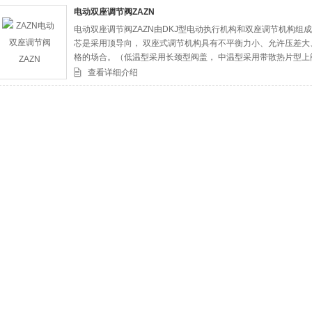
电动双座调节阀ZAZN
电动双座调节阀ZAZN由DKJ型电动执行机构和双座调节机构
司
芯是采用顶导向， 双座式调节机构具有不平衡力小、允许压差
格的场合。（低温型采用长颈型阀盖， 中温型采用带散热片型上
查看详细介绍