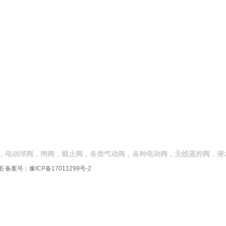
，电动球阀，闸阀，截止阀，各类气动阀，各种电动阀，无线遥控阀，潜
图
备案号：
豫ICP备17011299号-2