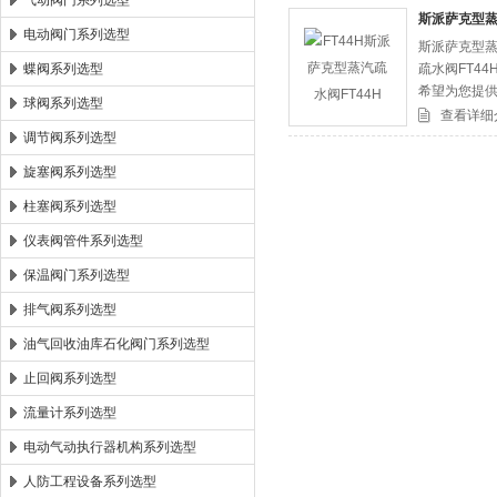
气动阀门系列选型
斯派萨克型蒸
电动阀门系列选型
斯派萨克型蒸
郑州森玛自控阀门有限公司
蝶阀系列选型
疏水阀FT4
希望为您提
球阀系列选型
查看详细
调节阀系列选型
旋塞阀系列选型
柱塞阀系列选型
仪表阀管件系列选型
保温阀门系列选型
排气阀系列选型
油气回收油库石化阀门系列选型
止回阀系列选型
流量计系列选型
电动气动执行器机构系列选型
人防工程设备系列选型