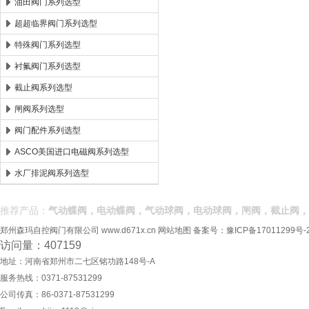
油田阀门系列选型
超超临界阀门系列选型
特殊阀门系列选型
衬氟阀门系列选型
截止阀系列选型
闸阀系列选型
阀门配件系列选型
ASCO美国进口电磁阀系列选型
水厂排泥阀系列选型
推荐产品：
气动蝶阀，电动蝶阀，气动球阀，电动球阀，闸阀，截止阀，
郑州森玛自控阀门有限公司
www.d671x.cn
网站地图
备案号：
豫ICP备17011299号-
访问量：407159
地址：河南省郑州市二七区铭功路148号-A
服务热线：0371-87531299
公司传真：86-0371-87531299