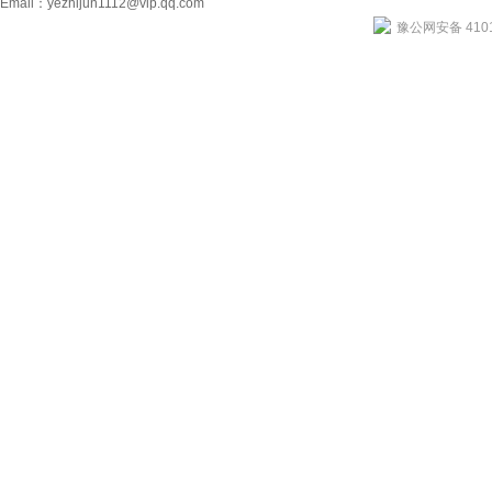
Email：
yezhijun1112@vip.qq.com
豫公网安备 4101