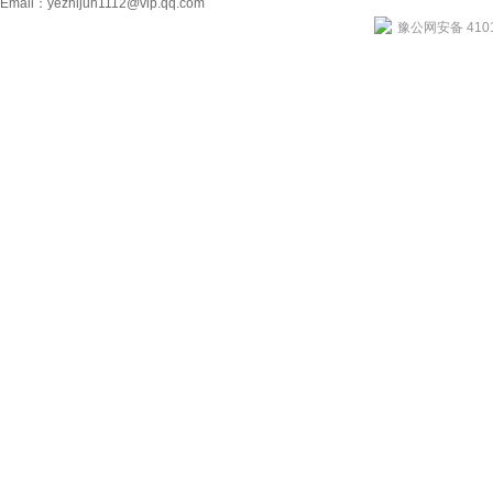
Email：
yezhijun1112@vip.qq.com
豫公网安备 4101