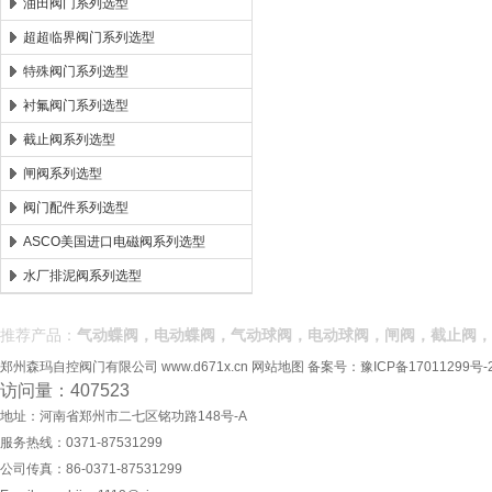
油田阀门系列选型
超超临界阀门系列选型
特殊阀门系列选型
衬氟阀门系列选型
截止阀系列选型
闸阀系列选型
阀门配件系列选型
ASCO美国进口电磁阀系列选型
水厂排泥阀系列选型
推荐产品：
气动蝶阀，电动蝶阀，气动球阀，电动球阀，闸阀，截止阀，
郑州森玛自控阀门有限公司
www.d671x.cn
网站地图
备案号：
豫ICP备17011299号-
访问量：407523
地址：河南省郑州市二七区铭功路148号-A
服务热线：0371-87531299
公司传真：86-0371-87531299