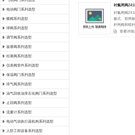
气动阀门系列选型
衬氟闸阀Z41
电动阀门系列选型
衬氟闸阀Z4
郑州森玛自控阀门有限公司
蝶阀系列选型
极式、双闸
杆闸阀和暗
球阀系列选型
查看详细
调节阀系列选型
旋塞阀系列选型
柱塞阀系列选型
仪表阀管件系列选型
保温阀门系列选型
排气阀系列选型
油气回收油库石化阀门系列选型
止回阀系列选型
流量计系列选型
电动气动执行器机构系列选型
人防工程设备系列选型