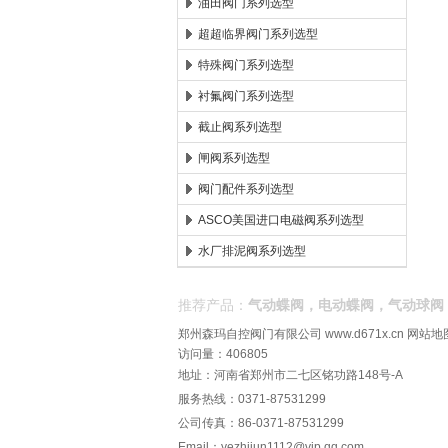
油田阀门系列选型
超超临界阀门系列选型
特殊阀门系列选型
衬氟阀门系列选型
截止阀系列选型
闸阀系列选型
阀门配件系列选型
ASCO美国进口电磁阀系列选型
水厂排泥阀系列选型
推荐产品：
气动蝶阀，电动蝶阀，气动球阀
郑州森玛自控阀门有限公司
www.d671x.cn
网站地
访问量：406805
地址：河南省郑州市二七区铭功路148号-A
服务热线：0371-87531299
公司传真：86-0371-87531299
Email：
yezhijun1112@vip.qq.com