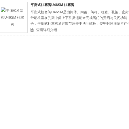
平衡式柱塞阀U46SM 柱塞阀
平衡式柱塞阀U46SM是由阀体、阀盖、阀杆、柱塞、孔架、密
司
带动柱塞在孔架中间上下往复运动来完成阀门的开启与关闭功能
合，平衡式柱塞阀通过调节压盖中法兰螺栓，使密封环压缩所产
保证了阀门的密封性，杜绝了内外泄漏、同时阀门开启力矩小，
查看详细介绍