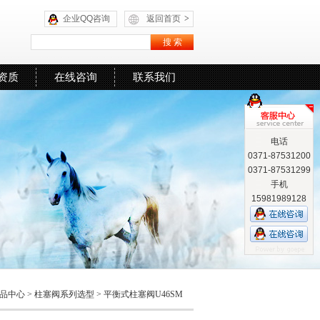
企业QQ咨询
返回首页
>
资质
在线咨询
联系我们
电话
0371-87531200
0371-87531299
手机
15981989128
品中心
>
柱塞阀系列选型
>
平衡式柱塞阀U46SM