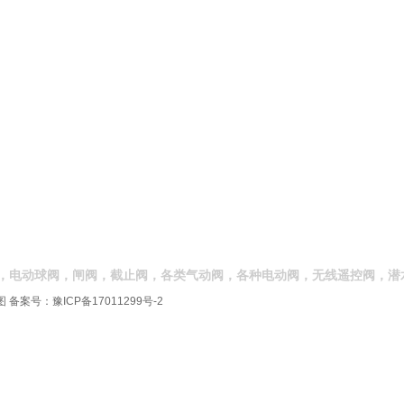
，电动球阀，闸阀，截止阀，各类气动阀，各种电动阀，无线遥控阀，潜
图
备案号：
豫ICP备17011299号-2