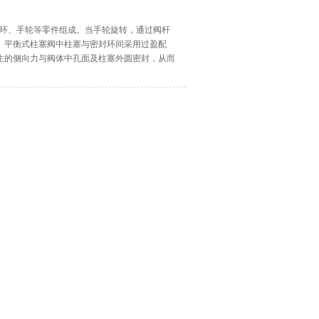
封环、手轮等零件组成。当手轮旋转，通过阀杆
。平衡式柱塞阀中柱塞与密封环间采用过盈配
生的侧向力与阀体中孔面及柱塞外圆密封，从而
能实现阀门迅速开启和关闭。