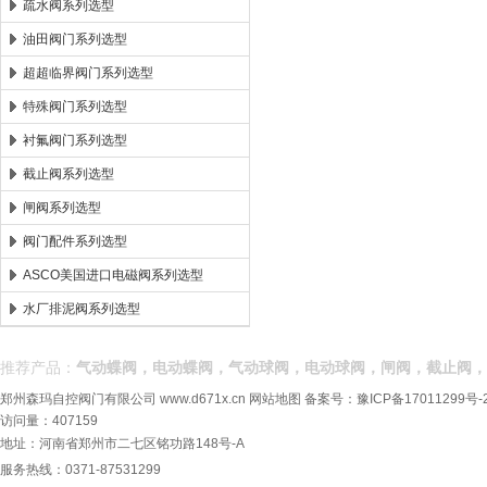
疏水阀系列选型
油田阀门系列选型
超超临界阀门系列选型
特殊阀门系列选型
衬氟阀门系列选型
截止阀系列选型
闸阀系列选型
阀门配件系列选型
ASCO美国进口电磁阀系列选型
水厂排泥阀系列选型
推荐产品：
气动蝶阀，电动蝶阀，气动球阀，电动球阀，闸阀，截止阀，
郑州森玛自控阀门有限公司
www.d671x.cn
网站地图
备案号：
豫ICP备17011299号-
访问量：407159
地址：河南省郑州市二七区铭功路148号-A
服务热线：0371-87531299