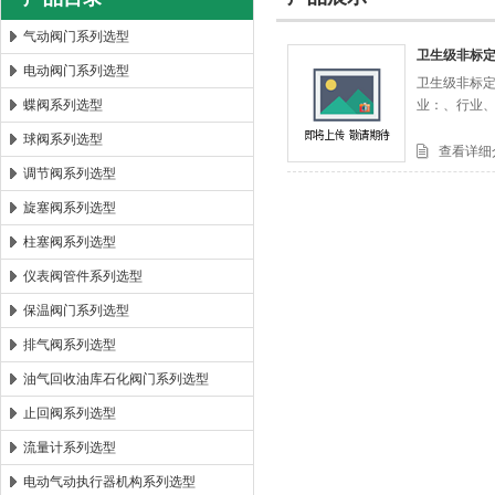
气动阀门系列选型
卫生级非标
电动阀门系列选型
卫生级非标定
郑州森玛自控阀门有限公司
蝶阀系列选型
业：、行业
球阀系列选型
查看详细
调节阀系列选型
旋塞阀系列选型
柱塞阀系列选型
仪表阀管件系列选型
保温阀门系列选型
排气阀系列选型
油气回收油库石化阀门系列选型
止回阀系列选型
流量计系列选型
电动气动执行器机构系列选型