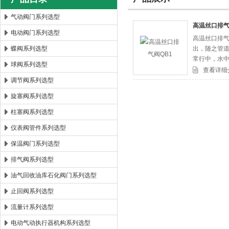
气动阀门系列选型
高温丝口排气
电动阀门系列选型
高温丝口排气
郑州森玛自控阀门有限公司
蝶阀系列选型
出，随之管
常行中，水
球阀系列选型
气又从排气
查看详细
的，浮球
调节阀系列选型
旋塞阀系列选型
柱塞阀系列选型
仪表阀管件系列选型
保温阀门系列选型
排气阀系列选型
油气回收油库石化阀门系列选型
止回阀系列选型
流量计系列选型
电动气动执行器机构系列选型