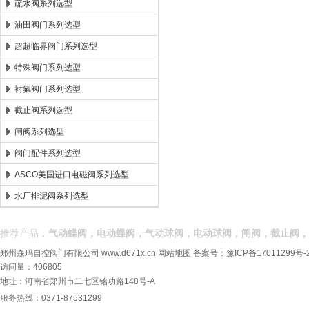
疏水阀系列选型
油田阀门系列选型
超超临界阀门系列选型
特殊阀门系列选型
衬氟阀门系列选型
截止阀系列选型
闸阀系列选型
阀门配件系列选型
ASCO美国进口电磁阀系列选型
水厂排泥阀系列选型
推荐产品：
气动蝶阀，电动蝶阀，气动球阀，电动球阀，闸阀，截止阀，
郑州森玛自控阀门有限公司
www.d671x.cn
网站地图
备案号：
豫ICP备17011299号-
访问量：406805
地址：河南省郑州市二七区铭功路148号-A
服务热线：0371-87531299