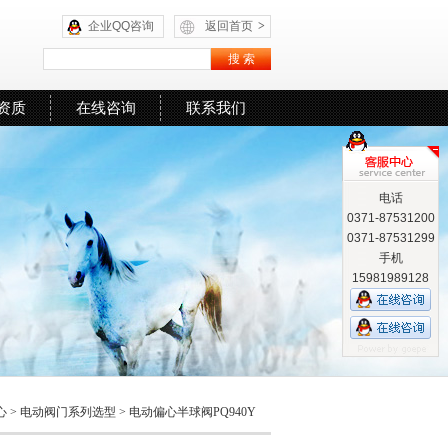
企业QQ咨询
返回首页
>
资质
在线咨询
联系我们
电话
0371-87531200
0371-87531299
手机
15981989128
心
>
电动阀门系列选型
>
电动偏心半球阀PQ940Y