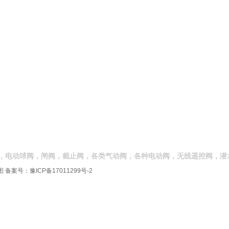
，电动球阀，闸阀，截止阀，各类气动阀，各种电动阀，无线遥控阀，潜
图
备案号：
豫ICP备17011299号-2