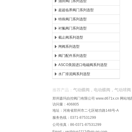
油田阀门系列选型
超超临界阀门系列选型
特殊阀门系列选型
衬氟阀门系列选型
截止阀系列选型
闸阀系列选型
阀门配件系列选型
ASCO美国进口电磁阀系列选型
水厂排泥阀系列选型
推荐产品：
气动蝶阀，电动蝶阀，气动球阀
郑州森玛自控阀门有限公司
www.d671x.cn
网站地
访问量：406805
地址：河南省郑州市二七区铭功路148号-A
服务热线：0371-87531299
公司传真：86-0371-87531299
Email：
yezhijun1112@vip.qq.com