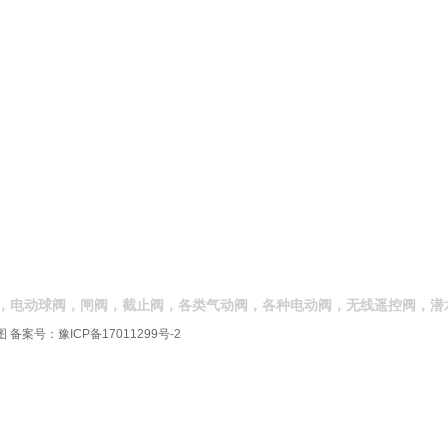
，电动球阀，闸阀，截止阀，各类气动阀，各种电动阀，无线遥控阀，潜
图
备案号：
豫ICP备17011299号-2