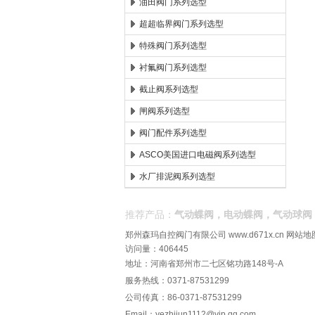
油田阀门系列选型
超超临界阀门系列选型
特殊阀门系列选型
衬氟阀门系列选型
截止阀系列选型
闸阀系列选型
阀门配件系列选型
ASCO美国进口电磁阀系列选型
水厂排泥阀系列选型
推荐产品：
气动蝶阀，电动蝶阀，气动球阀
郑州森玛自控阀门有限公司
www.d671x.cn
网站地
访问量：406445
地址：河南省郑州市二七区铭功路148号-A
服务热线：0371-87531299
公司传真：86-0371-87531299
Email：
yezhijun1112@vip.qq.com