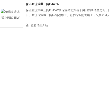
保温直流式截止阀BJ45W
保温直流式截止阀BJ45W的保温夹套焊装于阀门的两法兰之间
司
口。直流保温截止阀特别适用于、化肥行业的管路上，夹套内涵
查看详细介绍