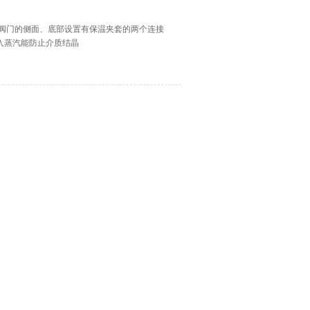
，阀门的侧面、底部设置有保温夹套的两个连接
入蒸汽能防止介质结晶