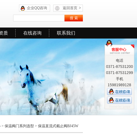
企业QQ咨询
返回首页
>
资质
在线咨询
联系我们
电话
0371-87531200
0371-87531299
手机
15981989128
心
>
保温阀门系列选型
>
保温直流式截止阀BJ45W