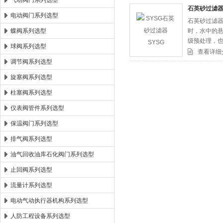
气动阀门系列选型
石英砂过滤器
电动阀门系列选型
石英砂过滤器
郑州森玛自控阀门有限公司
蝶阀系列选型
时，水中的悬
级预处理，
球阀系列选型
查看详细
调节阀系列选型
旋塞阀系列选型
柱塞阀系列选型
仪表阀管件系列选型
保温阀门系列选型
排气阀系列选型
油气回收油库石化阀门系列选型
止回阀系列选型
流量计系列选型
电动气动执行器机构系列选型
人防工程设备系列选型