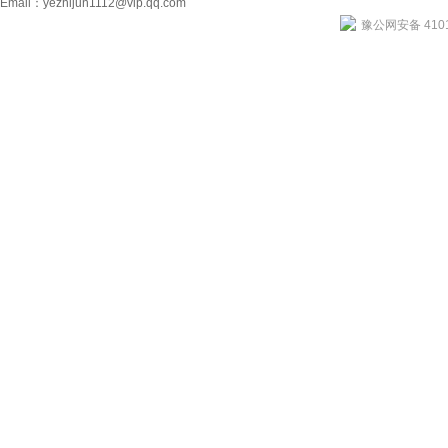
Email：
yezhijun1112@vip.qq.com
豫公网安备 4101