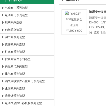
气动阀门系列选型
液压安全溢流阀
电动阀门系列选型
液压安全溢流阀
郑州森玛自控阀门有限公司
蝶阀系列选型
DN600、1/
GB/T12243
球阀系列选型
查看详细
调节阀系列选型
旋塞阀系列选型
柱塞阀系列选型
仪表阀管件系列选型
保温阀门系列选型
排气阀系列选型
油气回收油库石化阀门系列选型
止回阀系列选型
流量计系列选型
电动气动执行器机构系列选型