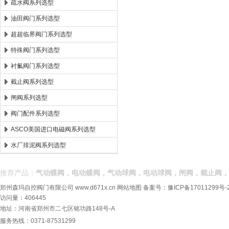
疏水阀系列选型
油田阀门系列选型
超超临界阀门系列选型
特殊阀门系列选型
衬氟阀门系列选型
截止阀系列选型
闸阀系列选型
阀门配件系列选型
ASCO美国进口电磁阀系列选型
水厂排泥阀系列选型
推荐产品：
气动蝶阀，电动蝶阀，气动球阀，电动球阀，闸阀，截止阀，
郑州森玛自控阀门有限公司
www.d671x.cn
网站地图
备案号：
豫ICP备17011299号-
访问量：406445
地址：河南省郑州市二七区铭功路148号-A
服务热线：0371-87531299