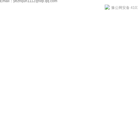
Email：
yezhijun1112@vip.qq.com
豫公网安备 4101