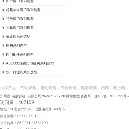
油田阀门系列选型
超超临界阀门系列选型
特殊阀门系列选型
衬氟阀门系列选型
截止阀系列选型
闸阀系列选型
阀门配件系列选型
ASCO美国进口电磁阀系列选型
水厂排泥阀系列选型
推荐产品：
气动蝶阀，电动蝶阀，气动球阀，电动球阀，闸阀，截止阀，
郑州森玛自控阀门有限公司
www.d671x.cn
网站地图
备案号：
豫ICP备17011299号-
访问量：407159
地址：河南省郑州市二七区铭功路148号-A
服务热线：0371-87531299
公司传真：86-0371-87531299