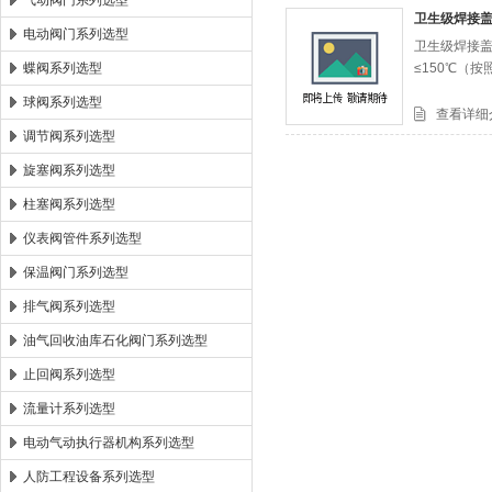
气动阀门系列选型
卫生级焊接
电动阀门系列选型
卫生级焊接盖
郑州森玛自控阀门有限公司
蝶阀系列选型
≤150℃（按照
球阀系列选型
查看详细
调节阀系列选型
旋塞阀系列选型
柱塞阀系列选型
仪表阀管件系列选型
保温阀门系列选型
排气阀系列选型
油气回收油库石化阀门系列选型
止回阀系列选型
流量计系列选型
电动气动执行器机构系列选型
人防工程设备系列选型