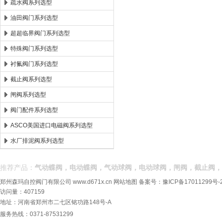
疏水阀系列选型
油田阀门系列选型
超超临界阀门系列选型
特殊阀门系列选型
衬氟阀门系列选型
截止阀系列选型
闸阀系列选型
阀门配件系列选型
ASCO美国进口电磁阀系列选型
水厂排泥阀系列选型
推荐产品：
气动蝶阀，电动蝶阀，气动球阀，电动球阀，闸阀，截止阀，
郑州森玛自控阀门有限公司
www.d671x.cn
网站地图
备案号：
豫ICP备17011299号-
访问量：407159
地址：河南省郑州市二七区铭功路148号-A
服务热线：0371-87531299