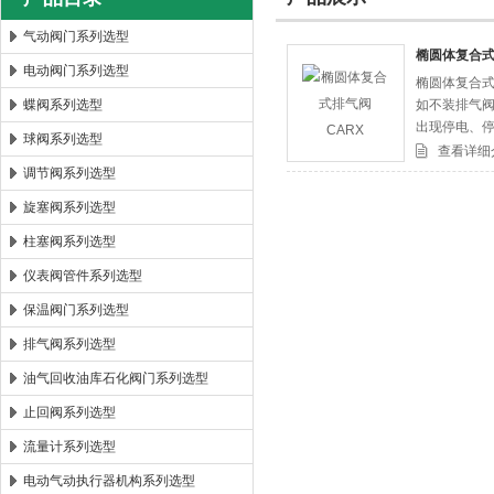
气动阀门系列选型
椭圆体复合式
电动阀门系列选型
椭圆体复合式
郑州森玛自控阀门有限公司
蝶阀系列选型
如不装排气
出现停电、
球阀系列选型
振动或破裂
查看详细
调节阀系列选型
旋塞阀系列选型
柱塞阀系列选型
仪表阀管件系列选型
保温阀门系列选型
排气阀系列选型
油气回收油库石化阀门系列选型
止回阀系列选型
流量计系列选型
电动气动执行器机构系列选型