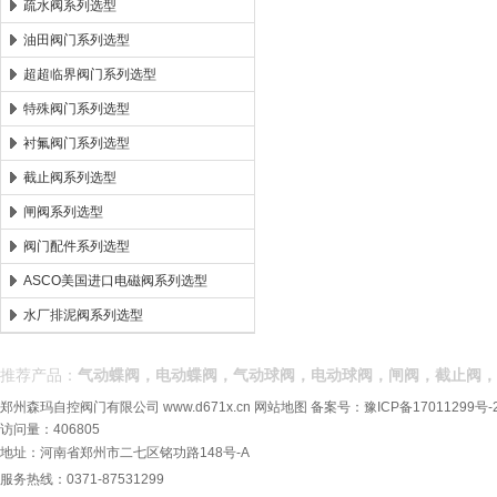
疏水阀系列选型
油田阀门系列选型
超超临界阀门系列选型
特殊阀门系列选型
衬氟阀门系列选型
截止阀系列选型
闸阀系列选型
阀门配件系列选型
ASCO美国进口电磁阀系列选型
水厂排泥阀系列选型
推荐产品：
气动蝶阀，电动蝶阀，气动球阀，电动球阀，闸阀，截止阀，
郑州森玛自控阀门有限公司
www.d671x.cn
网站地图
备案号：
豫ICP备17011299号-
访问量：406805
地址：河南省郑州市二七区铭功路148号-A
服务热线：0371-87531299