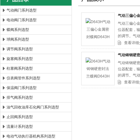
气动阀门系列选型
气动三偏心金
电动阀门系列选型
气动三偏心金
郑州森玛自控阀门有限公司
蝶阀系列选型
位器配套，输
的调节。气动
球阀系列选型
源触点信号
查看详细
调节阀系列选型
气动铸钢硬密
旋塞阀系列选型
气动铸钢硬密
柱塞阀系列选型
位器配套，输
的调节。气动
仪表阀管件系列选型
源触点信号
查看详细
保温阀门系列选型
排气阀系列选型
油气回收油库石化阀门系列选型
止回阀系列选型
流量计系列选型
电动气动执行器机构系列选型