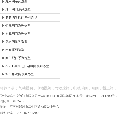
疏水阀系列选型
油田阀门系列选型
超超临界阀门系列选型
特殊阀门系列选型
衬氟阀门系列选型
截止阀系列选型
闸阀系列选型
阀门配件系列选型
ASCO美国进口电磁阀系列选型
水厂排泥阀系列选型
推荐产品：
气动蝶阀，电动蝶阀，气动球阀，电动球阀，闸阀，截止阀，
郑州森玛自控阀门有限公司
www.d671x.cn
网站地图
备案号：
豫ICP备17011299号-
访问量：407523
地址：河南省郑州市二七区铭功路148号-A
服务热线：0371-87531299