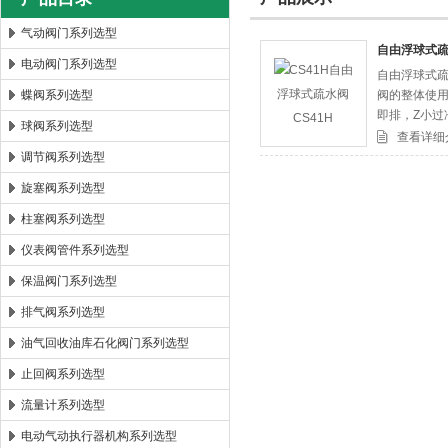
气动阀门系列选型
自由浮球式疏
电动阀门系列选型
自由浮球式疏
郑州森玛自控阀门有限公司
蝶阀系列选型
阀的整体使
即排，Z小过冷
球阀系列选型
由浮球式蒸汽
查看详细
调节阀系列选型
旋塞阀系列选型
柱塞阀系列选型
仪表阀管件系列选型
保温阀门系列选型
排气阀系列选型
油气回收油库石化阀门系列选型
止回阀系列选型
流量计系列选型
电动气动执行器机构系列选型