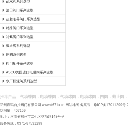
疏水阀系列选型
油田阀门系列选型
超超临界阀门系列选型
特殊阀门系列选型
衬氟阀门系列选型
截止阀系列选型
闸阀系列选型
阀门配件系列选型
ASCO美国进口电磁阀系列选型
水厂排泥阀系列选型
推荐产品：
气动蝶阀，电动蝶阀，气动球阀，电动球阀，闸阀，截止阀，
郑州森玛自控阀门有限公司
www.d671x.cn
网站地图
备案号：
豫ICP备17011299号-
访问量：407159
地址：河南省郑州市二七区铭功路148号-A
服务热线：0371-87531299