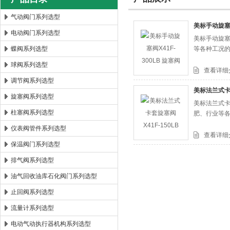
气动阀门系列选型
美标手动旋塞阀
电动阀门系列选型
美标手动旋塞阀
郑州森玛自控阀门有限公司
蝶阀系列选型
等各种工况
球阀系列选型
查看详细
调节阀系列选型
美标法兰式卡套
旋塞阀系列选型
美标法兰式卡套
柱塞阀系列选型
肥、行业等
仪表阀管件系列选型
查看详细
保温阀门系列选型
排气阀系列选型
油气回收油库石化阀门系列选型
止回阀系列选型
流量计系列选型
电动气动执行器机构系列选型