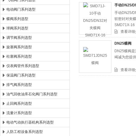
气动阀门系列选型
手动DN25/D
电动阀门系列选型
手动DN25/
郑州森玛自控阀门有限公司
蝶阀系列选型
软密封对夹蝶阀
SMD71X-
球阀系列选型
SMD71X-16
查看详细
调节阀系列选型
DN25蝶阀
旋塞阀系列选型
DN25蝶阀
柱塞阀系列选型
竭诚为您提
仪表阀管件系列选型
查看详细
保温阀门系列选型
排气阀系列选型
油气回收油库石化阀门系列选型
止回阀系列选型
流量计系列选型
电动气动执行器机构系列选型
人防工程设备系列选型