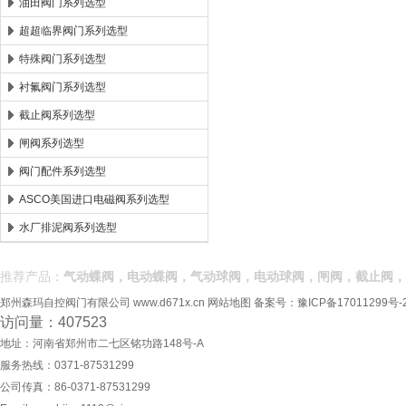
油田阀门系列选型
超超临界阀门系列选型
特殊阀门系列选型
衬氟阀门系列选型
截止阀系列选型
闸阀系列选型
阀门配件系列选型
ASCO美国进口电磁阀系列选型
水厂排泥阀系列选型
推荐产品：
气动蝶阀，电动蝶阀，气动球阀，电动球阀，闸阀，截止阀，
郑州森玛自控阀门有限公司
www.d671x.cn
网站地图
备案号：
豫ICP备17011299号-
访问量：407523
地址：河南省郑州市二七区铭功路148号-A
服务热线：0371-87531299
公司传真：86-0371-87531299