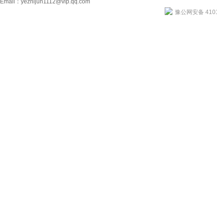
Email：
yezhijun1112@vip.qq.com
豫公网安备 4101