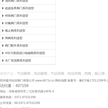
油田阀门系列选型
超超临界阀门系列选型
特殊阀门系列选型
衬氟阀门系列选型
截止阀系列选型
闸阀系列选型
阀门配件系列选型
ASCO美国进口电磁阀系列选型
水厂排泥阀系列选型
推荐产品：
气动蝶阀，电动蝶阀，气动球阀，电动球阀，闸阀，截止阀，
郑州森玛自控阀门有限公司
www.d671x.cn
网站地图
备案号：
豫ICP备17011299号-
访问量：407159
地址：河南省郑州市二七区铭功路148号-A
服务热线：0371-87531299
公司传真：86-0371-87531299