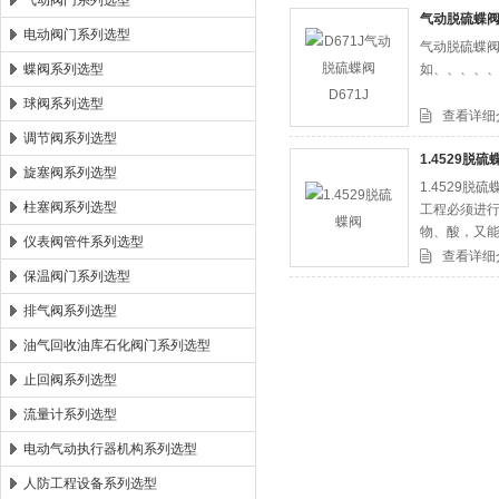
气动阀门系列选型
气动脱硫蝶阀D
电动阀门系列选型
气动脱硫蝶阀
郑州森玛自控阀门有限公司
蝶阀系列选型
如、、、、
球阀系列选型
查看详细
调节阀系列选型
1.4529脱硫
旋塞阀系列选型
1.4529
柱塞阀系列选型
工程必须进
物、酸，又
仪表阀管件系列选型
气脱硫蝶阀
查看详细
保温阀门系列选型
排气阀系列选型
油气回收油库石化阀门系列选型
止回阀系列选型
流量计系列选型
电动气动执行器机构系列选型
人防工程设备系列选型