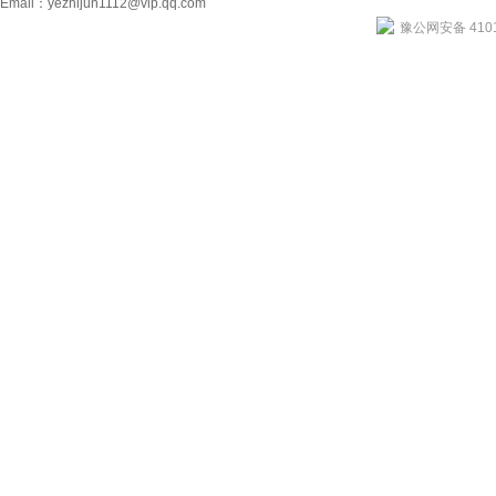
Email：
yezhijun1112@vip.qq.com
豫公网安备 4101