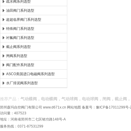
疏水阀系列选型
油田阀门系列选型
超超临界阀门系列选型
特殊阀门系列选型
衬氟阀门系列选型
截止阀系列选型
闸阀系列选型
阀门配件系列选型
ASCO美国进口电磁阀系列选型
水厂排泥阀系列选型
推荐产品：
气动蝶阀，电动蝶阀，气动球阀，电动球阀，闸阀，截止阀，
郑州森玛自控阀门有限公司
www.d671x.cn
网站地图
备案号：
豫ICP备17011299号-
访问量：407523
地址：河南省郑州市二七区铭功路148号-A
服务热线：0371-87531299