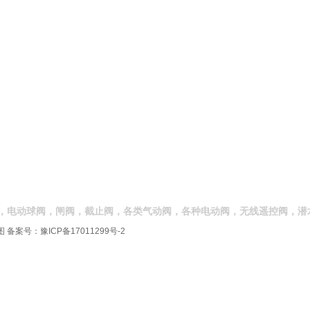
，电动球阀，闸阀，截止阀，各类气动阀，各种电动阀，无线遥控阀，潜
图
备案号：
豫ICP备17011299号-2