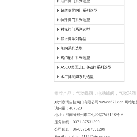
油田阀门系列选型
超超临界阀门系列选型
特殊阀门系列选型
衬氟阀门系列选型
截止阀系列选型
闸阀系列选型
阀门配件系列选型
ASCO美国进口电磁阀系列选型
水厂排泥阀系列选型
推荐产品：
气动蝶阀，电动蝶阀，气动球阀
郑州森玛自控阀门有限公司
www.d671x.cn
网站地
访问量：407523
地址：河南省郑州市二七区铭功路148号-A
服务热线：0371-87531299
公司传真：86-0371-87531299
Email：
yezhijun1112@vip.qq.com