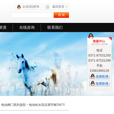
企业QQ咨询
返回首页
>
资质
在线咨询
联系我们
电话
0371-87531200
0371-87531299
手机
15981989128
>
电动阀门系列选型
>
电动给水高压调节阀T967Y