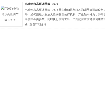
电动给水高压调节阀T967Y
电动给水高压调节阀T967Y是由电动执行机构和调节阀两部份
司
号，经伺服放大器放大后来驱动执行机构，产生轴向推力，带动
系统中各类参数。同时执行机构发出一个阀的位置信号供伺服放
相对应的位置上，完成伺服调节任务。
查看详细介绍