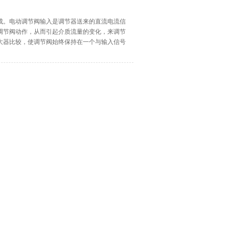
组成。电动调节阀输入是调节器送来的直流电流信
调节阀动作，从而引起介质流量的变化，来调节
大器比较，使调节阀始终保持在一个与输入信号