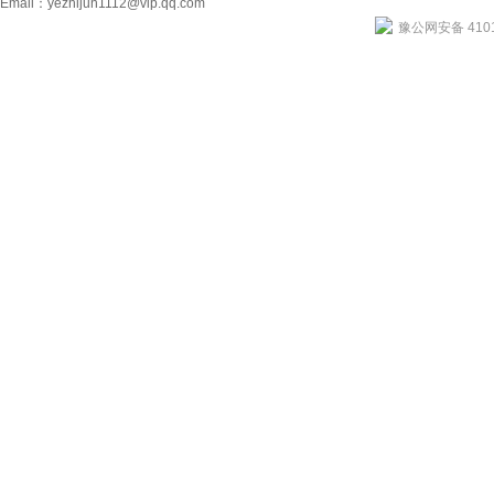
Email：
yezhijun1112@vip.qq.com
豫公网安备 4101