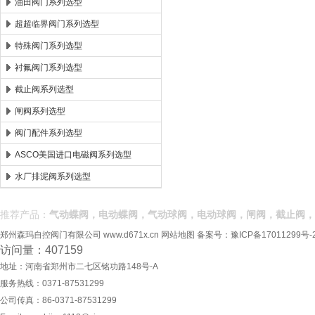
油田阀门系列选型
超超临界阀门系列选型
特殊阀门系列选型
衬氟阀门系列选型
截止阀系列选型
闸阀系列选型
阀门配件系列选型
ASCO美国进口电磁阀系列选型
水厂排泥阀系列选型
推荐产品：
气动蝶阀，电动蝶阀，气动球阀，电动球阀，闸阀，截止阀，
郑州森玛自控阀门有限公司
www.d671x.cn
网站地图
备案号：
豫ICP备17011299号-
访问量：407159
地址：河南省郑州市二七区铭功路148号-A
服务热线：0371-87531299
公司传真：86-0371-87531299