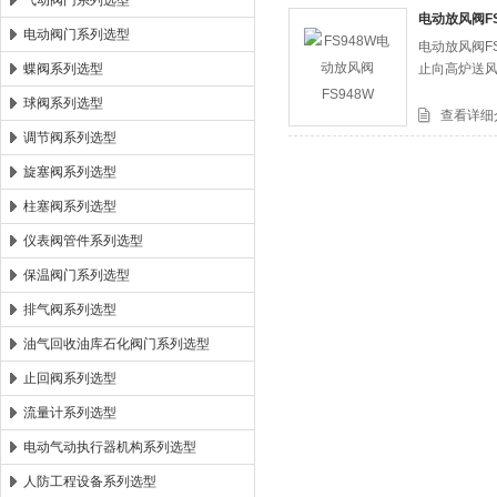
气动阀门系列选型
电动放风阀FS
电动阀门系列选型
电动放风阀F
郑州森玛自控阀门有限公司
蝶阀系列选型
止向高炉送
球阀系列选型
查看详细
调节阀系列选型
旋塞阀系列选型
柱塞阀系列选型
仪表阀管件系列选型
保温阀门系列选型
排气阀系列选型
油气回收油库石化阀门系列选型
止回阀系列选型
流量计系列选型
电动气动执行器机构系列选型
人防工程设备系列选型