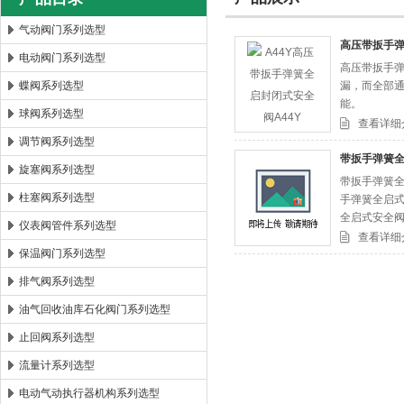
气动阀门系列选型
高压带扳手弹
电动阀门系列选型
高压带扳手弹
郑州森玛自控阀门有限公司
蝶阀系列选型
漏，而全部
能。
球阀系列选型
查看详细
调节阀系列选型
带扳手弹簧全
旋塞阀系列选型
带扳手弹簧全
柱塞阀系列选型
手弹簧全启式
全启式安全阀连接
仪表阀管件系列选型
查看详细
保温阀门系列选型
排气阀系列选型
油气回收油库石化阀门系列选型
止回阀系列选型
流量计系列选型
电动气动执行器机构系列选型