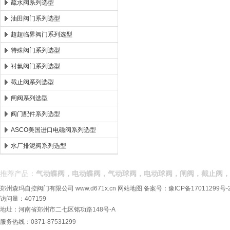
疏水阀系列选型
油田阀门系列选型
超超临界阀门系列选型
特殊阀门系列选型
衬氟阀门系列选型
截止阀系列选型
闸阀系列选型
阀门配件系列选型
ASCO美国进口电磁阀系列选型
水厂排泥阀系列选型
推荐产品：
气动蝶阀，电动蝶阀，气动球阀，电动球阀，闸阀，截止阀，
郑州森玛自控阀门有限公司
www.d671x.cn
网站地图
备案号：
豫ICP备17011299号-
访问量：407159
地址：河南省郑州市二七区铭功路148号-A
服务热线：0371-87531299