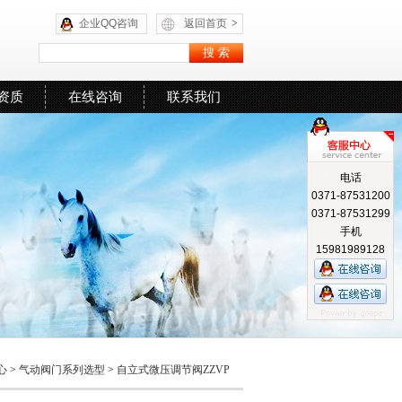
企业QQ咨询
返回首页
>
资质
在线咨询
联系我们
电话
0371-87531200
0371-87531299
手机
15981989128
心
>
气动阀门系列选型
>
自立式微压调节阀ZZVP