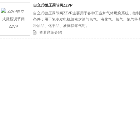
自立式微压调节阀ZZVP
自立式微压调节阀ZZVP主要用于各种工业炉气体燃烧系统，控
司
条件：用于氢冷发电机组密封油与氢气、液化气、氧气、氮气等
种油品、化学品、液体储罐气封。
查看详细介绍