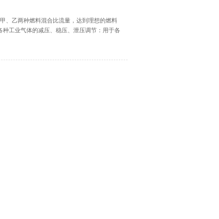
制甲、乙两种燃料混合比流量，达到理想的燃料
各种工业气体的减压、稳压、泄压调节：用于各