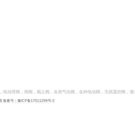
，电动球阀，闸阀，截止阀，各类气动阀，各种电动阀，无线遥控阀，潜
图
备案号：
豫ICP备17011299号-2