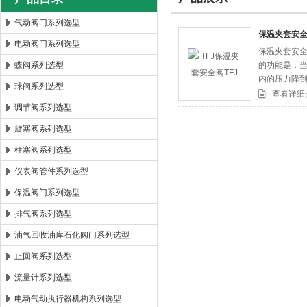
气动阀门系列选型
保温夹套安全
电动阀门系列选型
保温夹套安全
郑州森玛自控阀门有限公司
蝶阀系列选型
的功能是：当
内的压力降到
球阀系列选型
查看详细
调节阀系列选型
旋塞阀系列选型
柱塞阀系列选型
仪表阀管件系列选型
保温阀门系列选型
排气阀系列选型
油气回收油库石化阀门系列选型
止回阀系列选型
流量计系列选型
电动气动执行器机构系列选型