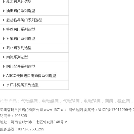
疏水阀系列选型
油田阀门系列选型
超超临界阀门系列选型
特殊阀门系列选型
衬氟阀门系列选型
截止阀系列选型
闸阀系列选型
阀门配件系列选型
ASCO美国进口电磁阀系列选型
水厂排泥阀系列选型
推荐产品：
气动蝶阀，电动蝶阀，气动球阀，电动球阀，闸阀，截止阀，
郑州森玛自控阀门有限公司
www.d671x.cn
网站地图
备案号：
豫ICP备17011299号-
访问量：406805
地址：河南省郑州市二七区铭功路148号-A
服务热线：0371-87531299