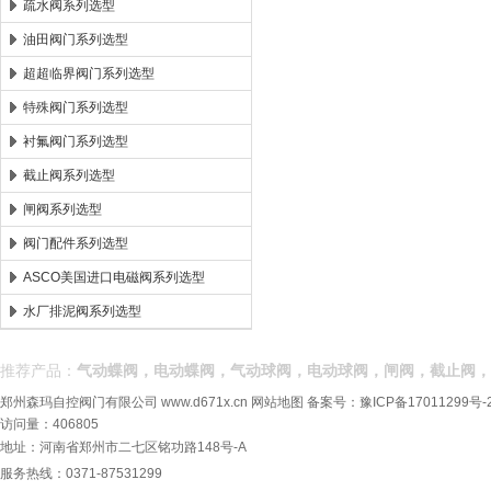
疏水阀系列选型
油田阀门系列选型
超超临界阀门系列选型
特殊阀门系列选型
衬氟阀门系列选型
截止阀系列选型
闸阀系列选型
阀门配件系列选型
ASCO美国进口电磁阀系列选型
水厂排泥阀系列选型
推荐产品：
气动蝶阀，电动蝶阀，气动球阀，电动球阀，闸阀，截止阀，
郑州森玛自控阀门有限公司
www.d671x.cn
网站地图
备案号：
豫ICP备17011299号-
访问量：406805
地址：河南省郑州市二七区铭功路148号-A
服务热线：0371-87531299