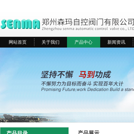
网站首页
关于我们
产品中心
新闻资讯
产品展示
产品目录