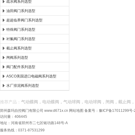
疏水阀系列选型
油田阀门系列选型
超超临界阀门系列选型
特殊阀门系列选型
衬氟阀门系列选型
截止阀系列选型
闸阀系列选型
阀门配件系列选型
ASCO美国进口电磁阀系列选型
水厂排泥阀系列选型
推荐产品：
气动蝶阀，电动蝶阀，气动球阀，电动球阀，闸阀，截止阀，
郑州森玛自控阀门有限公司
www.d671x.cn
网站地图
备案号：
豫ICP备17011299号-
访问量：406445
地址：河南省郑州市二七区铭功路148号-A
服务热线：0371-87531299