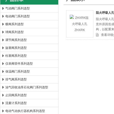
气动阀门系列选型
阻火呼吸人孔
电动阀门系列选型
阻火呼吸人孔
郑州森玛自控阀门有限公司
蝶阀系列选型
意外原因造
构，以配重
球阀系列选型
清洗更换阻
查看详细
调节阀系列选型
旋塞阀系列选型
柱塞阀系列选型
仪表阀管件系列选型
保温阀门系列选型
排气阀系列选型
油气回收油库石化阀门系列选型
止回阀系列选型
流量计系列选型
电动气动执行器机构系列选型