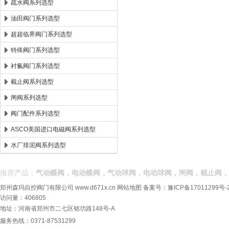
疏水阀系列选型
油田阀门系列选型
超超临界阀门系列选型
特殊阀门系列选型
衬氟阀门系列选型
截止阀系列选型
闸阀系列选型
阀门配件系列选型
ASCO美国进口电磁阀系列选型
水厂排泥阀系列选型
推荐产品：
气动蝶阀，电动蝶阀，气动球阀，电动球阀，闸阀，截止阀，
郑州森玛自控阀门有限公司
www.d671x.cn
网站地图
备案号：
豫ICP备17011299号-
访问量：406805
地址：河南省郑州市二七区铭功路148号-A
服务热线：0371-87531299