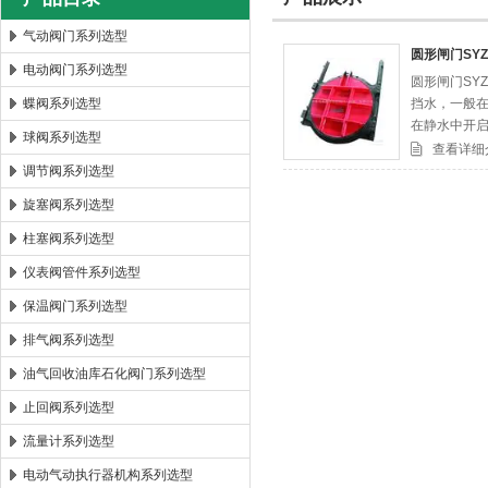
气动阀门系列选型
圆形闸门SYZ
电动阀门系列选型
圆形闸门SY
郑州森玛自控阀门有限公司
蝶阀系列选型
挡水，一般
在静水中开
球阀系列选型
查看详细
调节阀系列选型
旋塞阀系列选型
柱塞阀系列选型
仪表阀管件系列选型
保温阀门系列选型
排气阀系列选型
油气回收油库石化阀门系列选型
止回阀系列选型
流量计系列选型
电动气动执行器机构系列选型