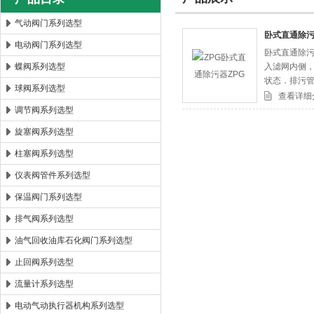
气动阀门系列选型
卧式直通除污
电动阀门系列选型
卧式直通除污
郑州森玛自控阀门有限公司
蝶阀系列选型
入滤网内侧
状态．排污
球阀系列选型
冲作用，将
查看详细
调节阀系列选型
旋塞阀系列选型
柱塞阀系列选型
仪表阀管件系列选型
保温阀门系列选型
排气阀系列选型
油气回收油库石化阀门系列选型
止回阀系列选型
流量计系列选型
电动气动执行器机构系列选型