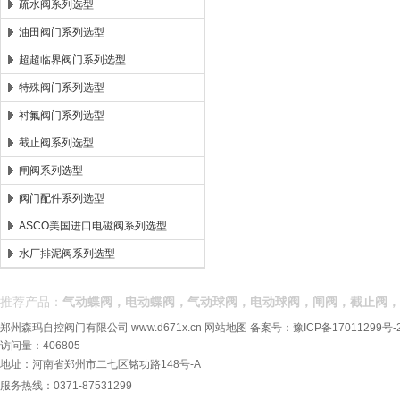
疏水阀系列选型
油田阀门系列选型
超超临界阀门系列选型
特殊阀门系列选型
衬氟阀门系列选型
截止阀系列选型
闸阀系列选型
阀门配件系列选型
ASCO美国进口电磁阀系列选型
水厂排泥阀系列选型
推荐产品：
气动蝶阀，电动蝶阀，气动球阀，电动球阀，闸阀，截止阀，
郑州森玛自控阀门有限公司
www.d671x.cn
网站地图
备案号：
豫ICP备17011299号-
访问量：406805
地址：河南省郑州市二七区铭功路148号-A
服务热线：0371-87531299