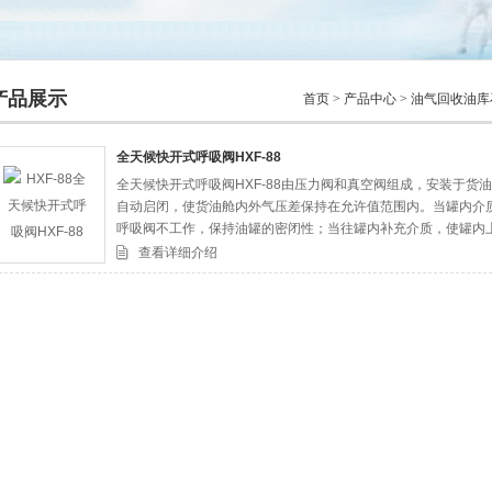
产品展示
首页
>
产品中心
>
油气回收油库
全天候快开式呼吸阀HXF-88
全天候快开式呼吸阀HXF-88由压力阀和真空阀组成，安装于
司
自动启闭，使货油舱内外气压差保持在允许值范围内。当罐内介
呼吸阀不工作，保持油罐的密闭性；当往罐内补充介质，使罐内
时，压力阀被顶开，气体从呼吸阀呼出口逸出，使罐内压力不在
查看详细介绍
盘。