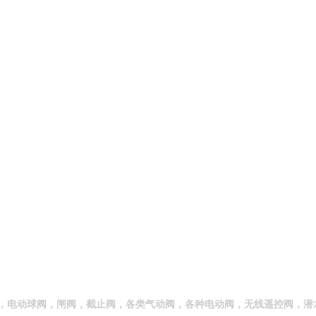
，电动球阀，闸阀，截止阀，各类气动阀，各种电动阀，无线遥控阀，潜