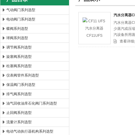
气动阀门系列选型
汽水分离器CF
电动阀门系列选型
汽水分离器C
郑州森玛自控阀门有限公司
蝶阀系列选型
少蒸汽或压
汽设备所用
球阀系列选型
查看详细
调节阀系列选型
旋塞阀系列选型
柱塞阀系列选型
仪表阀管件系列选型
保温阀门系列选型
排气阀系列选型
油气回收油库石化阀门系列选型
止回阀系列选型
流量计系列选型
电动气动执行器机构系列选型