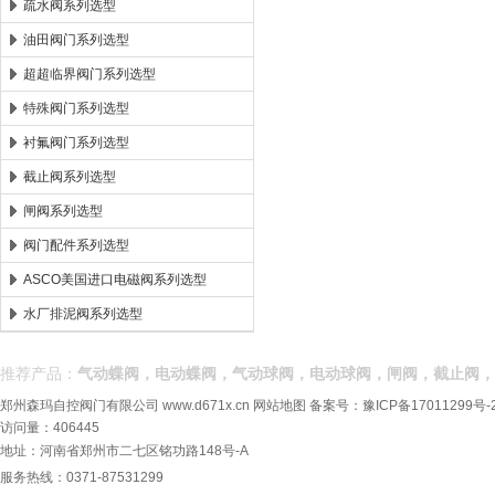
疏水阀系列选型
油田阀门系列选型
超超临界阀门系列选型
特殊阀门系列选型
衬氟阀门系列选型
截止阀系列选型
闸阀系列选型
阀门配件系列选型
ASCO美国进口电磁阀系列选型
水厂排泥阀系列选型
推荐产品：
气动蝶阀，电动蝶阀，气动球阀，电动球阀，闸阀，截止阀，
郑州森玛自控阀门有限公司
www.d671x.cn
网站地图
备案号：
豫ICP备17011299号-
访问量：406445
地址：河南省郑州市二七区铭功路148号-A
服务热线：0371-87531299