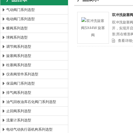
气动阀门系列选型
双冲洗旋塞阀S
电动阀门系列选型
双冲洗旋塞阀
郑州森玛自控阀门有限公司
蝶阀系列选型
开，实现开
形;而在锥形
球阀系列选型
于作为切断
查看详细
调节阀系列选型
旋塞阀系列选型
柱塞阀系列选型
仪表阀管件系列选型
保温阀门系列选型
排气阀系列选型
油气回收油库石化阀门系列选型
止回阀系列选型
流量计系列选型
电动气动执行器机构系列选型