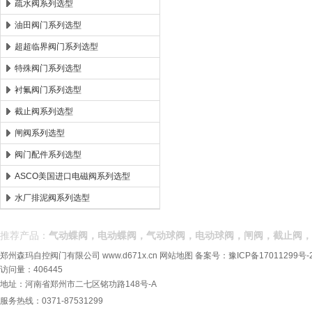
疏水阀系列选型
油田阀门系列选型
超超临界阀门系列选型
特殊阀门系列选型
衬氟阀门系列选型
截止阀系列选型
闸阀系列选型
阀门配件系列选型
ASCO美国进口电磁阀系列选型
水厂排泥阀系列选型
推荐产品：
气动蝶阀，电动蝶阀，气动球阀，电动球阀，闸阀，截止阀，
郑州森玛自控阀门有限公司
www.d671x.cn
网站地图
备案号：
豫ICP备17011299号-
访问量：406445
地址：河南省郑州市二七区铭功路148号-A
服务热线：0371-87531299