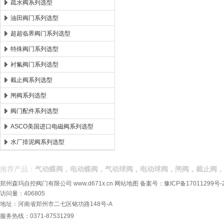
疏水阀系列选型
油田阀门系列选型
超超临界阀门系列选型
特殊阀门系列选型
衬氟阀门系列选型
截止阀系列选型
闸阀系列选型
阀门配件系列选型
ASCO美国进口电磁阀系列选型
水厂排泥阀系列选型
推荐产品：
气动蝶阀，电动蝶阀，气动球阀，电动球阀，闸阀，截止阀，
郑州森玛自控阀门有限公司
www.d671x.cn
网站地图
备案号：
豫ICP备17011299号-
访问量：406805
地址：河南省郑州市二七区铭功路148号-A
服务热线：0371-87531299