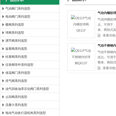
气动阀门系列选型
气动内螺纹球阀
电动阀门系列选型
气动内螺纹球
郑州森玛自控阀门有限公司
蝶阀系列选型
点。可用于、
体、两段式
球阀系列选型
松；阀杆采
查看详细
调节阀系列选型
气动不锈钢内
旋塞阀系列选型
气动不锈钢内
柱塞阀系列选型
优点。可用于
整体、两段
仪表阀管件系列选型
轻松；阀杆
查看详细
保温阀门系列选型
排气阀系列选型
油气回收油库石化阀门系列选型
止回阀系列选型
流量计系列选型
电动气动执行器机构系列选型