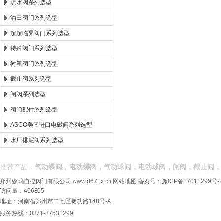
疏水阀系列选型
油田阀门系列选型
超超临界阀门系列选型
特殊阀门系列选型
衬氟阀门系列选型
截止阀系列选型
闸阀系列选型
阀门配件系列选型
ASCO美国进口电磁阀系列选型
水厂排泥阀系列选型
推荐产品：
气动蝶阀，电动蝶阀，气动球阀，电动球阀，闸阀，截止阀，
郑州森玛自控阀门有限公司
www.d671x.cn
网站地图
备案号：
豫ICP备17011299号-
访问量：406805
地址：河南省郑州市二七区铭功路148号-A
服务热线：0371-87531299