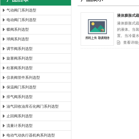
气动阀门系列选型
液体膨胀式疏
电动阀门系列选型
液体膨胀式疏
郑州森玛自控阀门有限公司
蝶阀系列选型
的液体。当
置。当冷凝
球阀系列选型
冷凝水达到
查看详细
调节阀系列选型
旋塞阀系列选型
柱塞阀系列选型
仪表阀管件系列选型
保温阀门系列选型
排气阀系列选型
油气回收油库石化阀门系列选型
止回阀系列选型
流量计系列选型
电动气动执行器机构系列选型