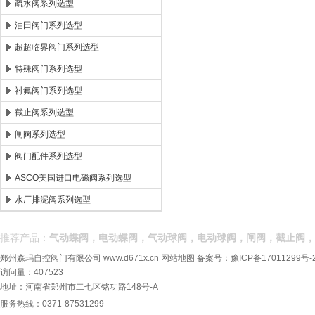
疏水阀系列选型
油田阀门系列选型
超超临界阀门系列选型
特殊阀门系列选型
衬氟阀门系列选型
截止阀系列选型
闸阀系列选型
阀门配件系列选型
ASCO美国进口电磁阀系列选型
水厂排泥阀系列选型
推荐产品：
气动蝶阀，电动蝶阀，气动球阀，电动球阀，闸阀，截止阀，
郑州森玛自控阀门有限公司
www.d671x.cn
网站地图
备案号：
豫ICP备17011299号-
访问量：407523
地址：河南省郑州市二七区铭功路148号-A
服务热线：0371-87531299