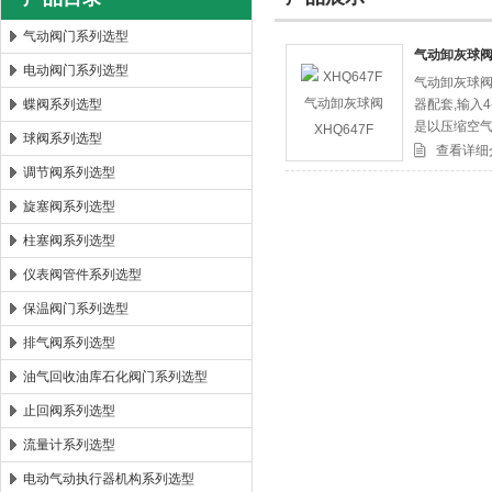
气动阀门系列选型
气动卸灰球阀X
电动阀门系列选型
气动卸灰球阀
郑州森玛自控阀门有限公司
蝶阀系列选型
器配套,输入4
是以压缩空气
球阀系列选型
密封与软密
查看详细
调节阀系列选型
旋塞阀系列选型
柱塞阀系列选型
仪表阀管件系列选型
保温阀门系列选型
排气阀系列选型
油气回收油库石化阀门系列选型
止回阀系列选型
流量计系列选型
电动气动执行器机构系列选型